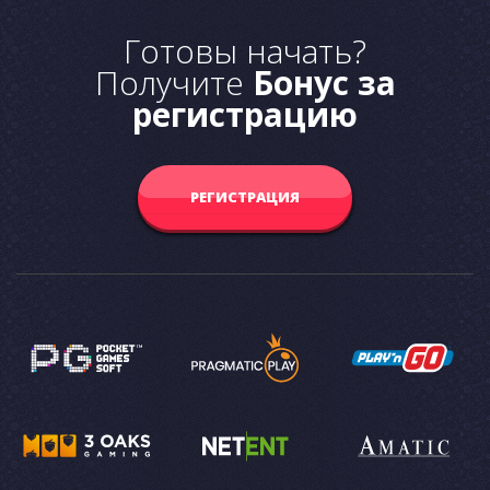
Готовы начать?
Получите
Бонус за
регистрацию
РЕГИСТРАЦИЯ