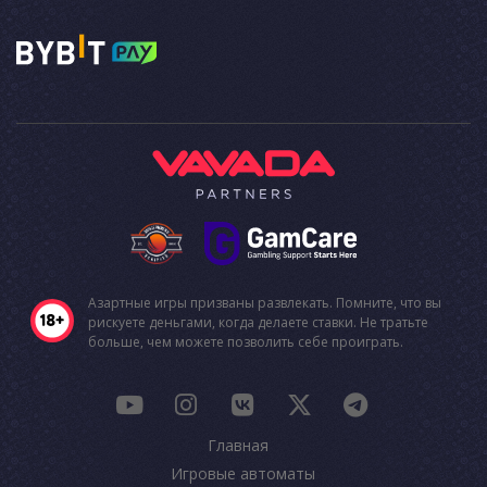
Азартные игры призваны развлекать. Помните, что вы
рискуете деньгами, когда делаете ставки. Не тратьте
больше, чем можете позволить себе проиграть.
Главная
Игровые автоматы