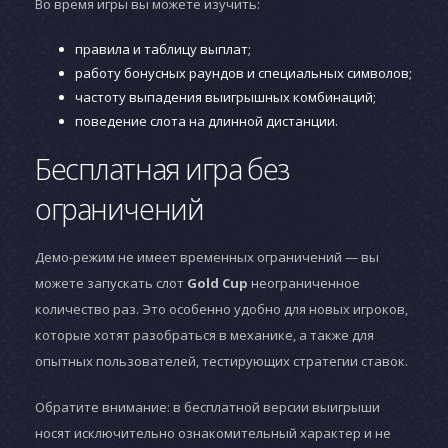
Во время игры вы можете изучить:
правила и таблицу выплат;
работу бонусных раундов и специальных символов;
частоту выпадения выигрышных комбинаций;
поведение слота на длинной дистанции.
Бесплатная игра без
ограничений
Демо-режим не имеет временных ограничений — вы
можете запускать слот
Gold Cup
неограниченное
количество раз. Это особенно удобно для новых игроков,
которые хотят разобраться в механике, а также для
опытных пользователей, тестирующих стратегии ставок.
Обратите внимание: в бесплатной версии выигрыши
носят исключительно ознакомительный характер и не