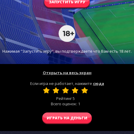
ЗАПУСТИТЬ ИГРУ
Нажимая "Запустить игру", вы подтверждаете что Вам есть 18 лет.
Открыть на весь экран
Если игра не работает, нажмите
сюда
Рейтинг
5
Всего оценок:
1
ИГРАТЬ НА ДЕНЬГИ