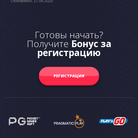
Обновлено:
21.09.2020
Готовы начать?
Получите
Бонус за
регистрацию
РЕГИСТРАЦИЯ