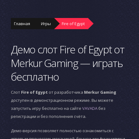
Главная
Игры
Fire of Egypt
Демо слот Fire of Egypt от
Merkur Gaming — играть
бесплатно
Слот
Fire of Egypt
от разработчика
Merkur Gaming
доступен в демонстрационном режиме. Вы можете
запустить игру бесплатно на сайте
VAVADA
без
регистрации и без пополнения счёта.
Демо-версия позволяет полностью ознакомиться с
игровым процессом, механикой, бонусными функциями и