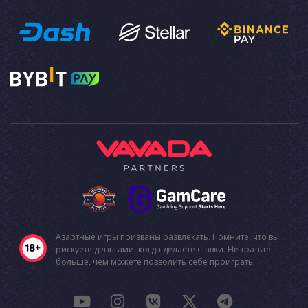
Азартные игры призваны развлекать. Помните, что вы
рискуете деньгами, когда делаете ставки. Не тратьте
больше, чем можете позволить себе проиграть.