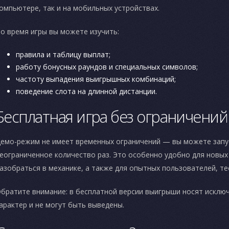
омпьютере, так и на мобильных устройствах.
о время игры вы можете изучить:
правила и таблицу выплат;
работу бонусных раундов и специальных символов;
частоту выпадения выигрышных комбинаций;
поведение слота на длинной дистанции.
Бесплатная игра без ограничений
емо-режим не имеет временных ограничений — вы можете запу
еограниченное количество раз. Это особенно удобно для новых
азобраться в механике, а также для опытных пользователей, те
братите внимание: в бесплатной версии выигрыши носят искл
арактер и не могут быть выведены.