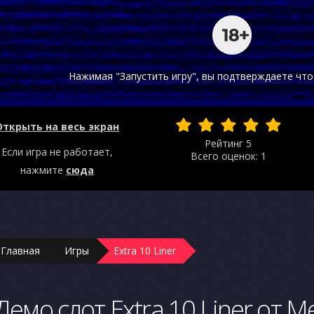
Нажимая "Запустить игру", вы подтверждаете что 
Открыть на весь экран
Рейтинг
5
Если игра не работает,
Всего оценок:
1
нажмите
сюда
Главная
Игры
Extra 10 Liner
Демо слот Extra 10 Liner от 