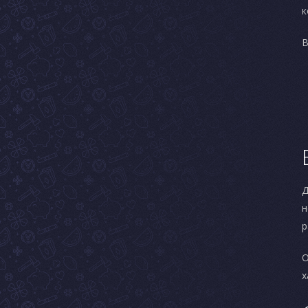
к
В
Д
н
р
О
х