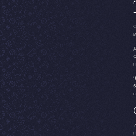
м
Д
ф
н
Ч
б
в
И
п