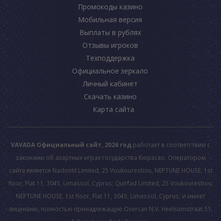
Промокоды казино
Мобильная версия
Выплаты в рублях
Отзывы игроков
Техподдержка
Официальное зеркало
Личный кабинет
Скачать казино
Карта сайта
VAVADA Официальный сайт, 2026 год
работает в соответствии с
законами об азартных играх государства Кюрасао. Оператором
сайта является Nadontil Limited, 25 Voukourestiou, NEPTUNE HOUSE, 1st
floor, Flat 11, 3045, Limassol, Cyprus; Quirfad Limited, 25 Voukourestiou,
NEPTUNE HOUSE, 1st floor, Flat 11, 3045, Limassol, Cyprus; и имеет
лицензию, полностью принадлежащую Overcan N.V. Heelsumstraat 51,