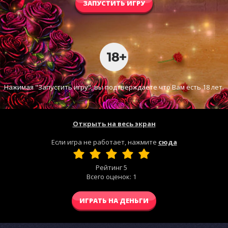
ЗАПУСТИТЬ ИГРУ
Нажимая "Запустить игру", вы подтверждаете что Вам есть 18 лет.
Открыть на весь экран
Если игра не работает, нажмите
сюда
Рейтинг
5
Всего оценок:
1
ИГРАТЬ НА ДЕНЬГИ