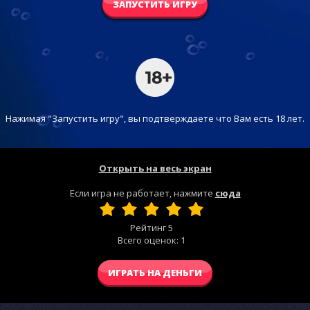
ЗАПУСТИТЬ ИГРУ
Нажимая "Запустить игру", вы подтверждаете что Вам есть 18 лет.
Открыть на весь экран
Если игра не работает, нажмите
сюда
Рейтинг
5
Всего оценок:
1
ИГРАТЬ НА ДЕНЬГИ