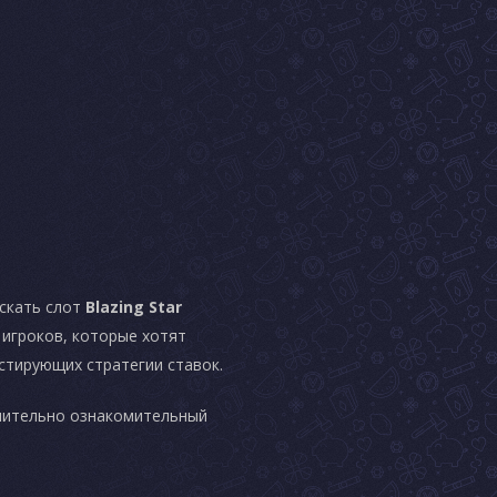
скать слот
Blazing Star
 игроков, которые хотят
стирующих стратегии ставок.
ючительно ознакомительный