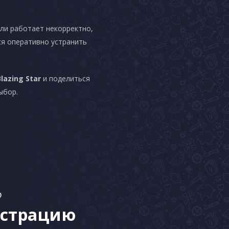
ли работает некорректно,
ся оперативно устранить
Blazing Star
и поделиться
ыбор.
?
истрацию