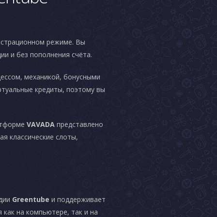
нстрационном режиме. Вы
ии и без пополнения счёта.
ессом, механикой, бонусными
ртуальные кредиты, поэтому вы
атформе
VAVADA
представлено
ая классические слоты,
удии
Greentube
и поддерживает
 как на компьютере, так и на