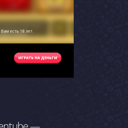
Вам есть 18 лет.
ИГРАТЬ НА ДЕНЬГИ
eentube —