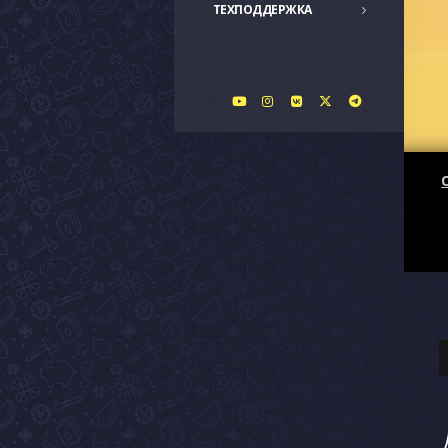
ТЕХПОДДЕРЖКА