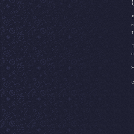
Е
н
т
П
в
Ж
О