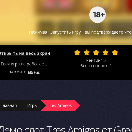
Нажимая "Запустить игру", вы подтверждаете что 
Открыть на весь экран
Рейтинг
5
Если игра не работает,
Всего оценок:
1
нажмите
сюда
Главная
Игры
Tres Amigos
Демо слот Tres Amigos от Gr