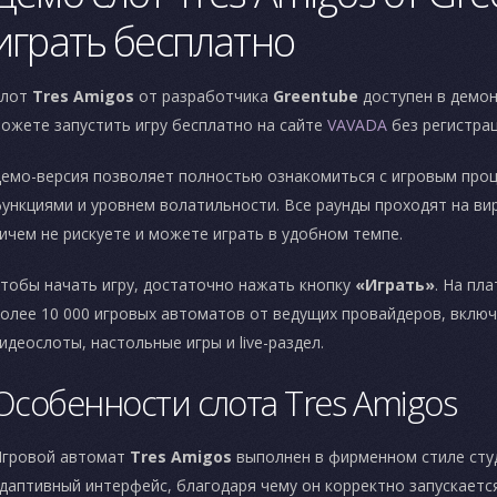
играть бесплатно
Слот
Tres Amigos
от разработчика
Greentube
доступен в демо
ожете запустить игру бесплатно на сайте
VAVADA
без регистрац
емо-версия позволяет полностью ознакомиться с игровым проц
ункциями и уровнем волатильности. Все раунды проходят на ви
ичем не рискуете и можете играть в удобном темпе.
тобы начать игру, достаточно нажать кнопку
«Играть»
. На пл
олее 10 000 игровых автоматов от ведущих провайдеров, включ
идеослоты, настольные игры и live-раздел.
Особенности слота Tres Amigos
гровой автомат
Tres Amigos
выполнен в фирменном стиле ст
даптивный интерфейс, благодаря чему он корректно запускается