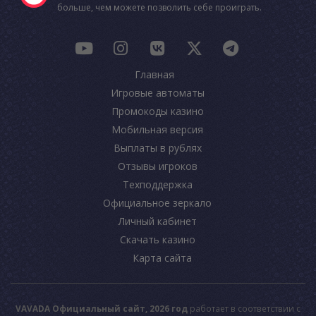
больше, чем можете позволить себе проиграть.
Главная
Игровые автоматы
Промокоды казино
Мобильная версия
Выплаты в рублях
Отзывы игроков
Техподдержка
Официальное зеркало
Личный кабинет
Скачать казино
Карта сайта
VAVADA Официальный сайт, 2026 год
работает в соответствии с