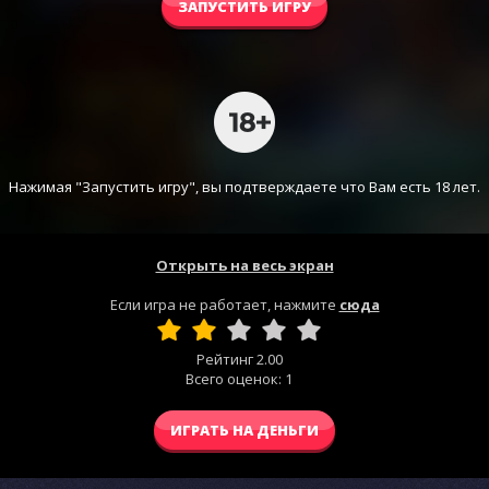
ЗАПУСТИТЬ ИГРУ
Нажимая "Запустить игру", вы подтверждаете что Вам есть 18 лет.
Открыть на весь экран
Если игра не работает, нажмите
сюда
Рейтинг
2.00
Всего оценок:
1
ИГРАТЬ НА ДЕНЬГИ