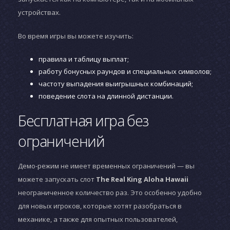
устройствах.
Во время игры вы можете изучить:
правила и таблицу выплат;
работу бонусных раундов и специальных символов;
частоту выпадения выигрышных комбинаций;
поведение слота на длинной дистанции.
Бесплатная игра без
ограничений
Демо-режим не имеет временных ограничений — вы
можете запускать слот
The Real King Aloha Hawaii
неограниченное количество раз. Это особенно удобно
для новых игроков, которые хотят разобраться в
механике, а также для опытных пользователей,