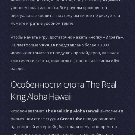
уровнем волатильности. Все раунды проходят на
виртуальные кредиты, поэтому вы ничем не рискуете и
можете играть в удобном темпе.
Чтобы начать игру, достаточно нажать кнопку
«Играть»
.
На платформе
VAVADA
представлено более 10 000
игровых автоматов от ведущих провайдеров, включая
классические слоты, видеослоты, настольные игры и live-
раздел.
Особенности слота The Real
King Aloha Hawaii
Игровой автомат
The Real King Aloha Hawaii
выполнен в
фирменном стиле студии
Greentube
и поддерживает
адаптивный интерфейс, благодаря чему он корректно
запускается как на компьютере, так и на мобильных