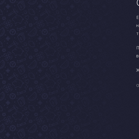
Е
н
т
П
в
Ж
О