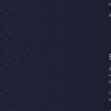
к
В
Д
н
р
О
х