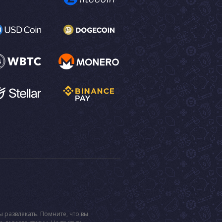
 развлекать. Помните, что вы