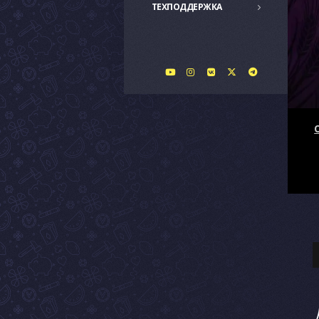
ТЕХПОДДЕРЖКА