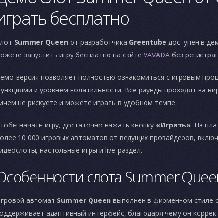
играть бесплатно
Слот
Summer Queen
от разработчика
Greentube
доступен в де
ожете запустить игру бесплатно на сайте
VAVADA
без регистрац
емо-версия позволяет полностью ознакомиться с игровым проц
ункциями и уровнем волатильности. Все раунды проходят на ви
ичем не рискуете и можете играть в удобном темпе.
тобы начать игру, достаточно нажать кнопку
«Играть»
. На пл
олее 10 000 игровых автоматов от ведущих провайдеров, включ
идеослоты, настольные игры и live-раздел.
Особенности слота Summer Quee
гровой автомат
Summer Queen
выполнен в фирменном стиле 
оддерживает адаптивный интерфейс, благодаря чему он коррект