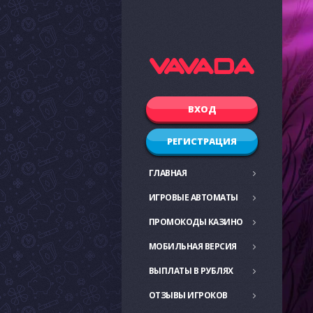
ВХОД
РЕГИСТРАЦИЯ
ГЛАВНАЯ
ИГРОВЫЕ АВТОМАТЫ
ПРОМОКОДЫ КАЗИНО
МОБИЛЬНАЯ ВЕРСИЯ
ВЫПЛАТЫ В РУБЛЯХ
ОТЗЫВЫ ИГРОКОВ