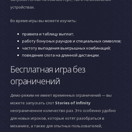
устройствах.
Во время игры вы можете изучить:
правила и таблицу выплат;
работу бонусных раундов и специальных символов;
частоту выпадения выигрышных комбинаций;
поведение слота на длинной дистанции.
Бесплатная игра без
ограничений
Демо-режим не имеет временных ограничений — вы
можете запускать слот
Stories of Infinity
неограниченное количество раз. Это особенно удобно
для новых игроков, которые хотят разобраться в
механике, а также для опытных пользователей,