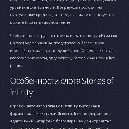
уровнем волатильности. Все раунды проходят на
виртуальные кредиты, поэтому вы ничем не рискуете и
можете играть в удобном темпе.
Чтобы начать игру, достаточно нажать кнопку
«Играть»
.
На платформе
VAVADA
представлено более 10 000
игровых автоматов от ведущих провайдеров, включая
классические слоты, видеослоты, настольные игры и live-
раздел.
Особенности слота Stories of
Infinity
Игровой автомат
Stories of Infinity
выполнен в
фирменном стиле студии
Greentube
и поддерживает
адаптивный интерфейс, благодаря чему он корректно
запускается как на компьютере, так и на мобильных