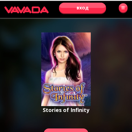
ВХОД
Stories of Infinity