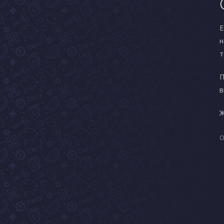
Е
н
т
П
в
Ж
О