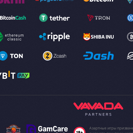
Азартные игры призваны