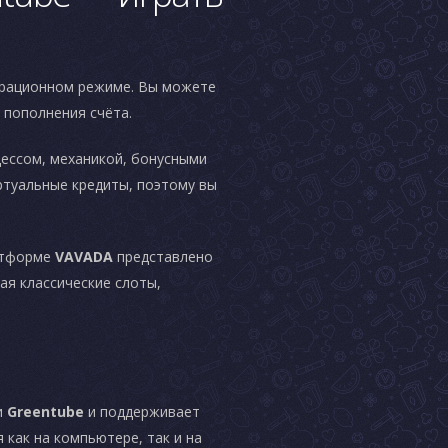
трационном режиме. Вы можете
 пополнения счёта.
ессом, механикой, бонусными
ртуальные кредиты, поэтому вы
атформе
VAVADA
представлено
ая классические слоты,
и
Greentube
и поддерживает
 как на компьютере, так и на