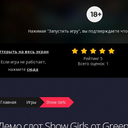
Нажимая "Запустить игру", вы подтверждаете что 
Открыть на весь экран
Рейтинг
5
Если игра не работает,
Всего оценок:
1
нажмите
сюда
Главная
Игры
Show Girls
Демо слот Show Girls от Gree