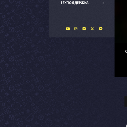
ТЕХПОДДЕРЖКА