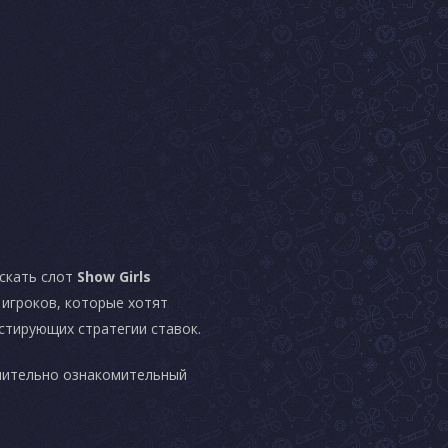
скать слот
Show Girls
 игроков, которые хотят
стирующих стратегии ставок.
ючительно ознакомительный