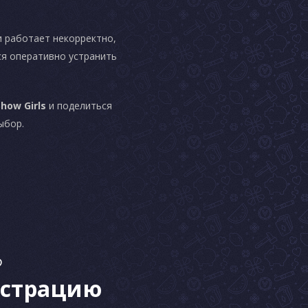
и работает некорректно,
ся оперативно устранить
Show Girls
и поделиться
ыбор.
?
истрацию