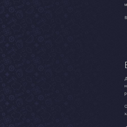
м
В
Д
н
р
О
х