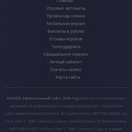
Главная
Игровые автоматы
Промокоды казино
Мобильная версия
Выплаты в рублях
Отзывы игроков
Техподдержка
Официальное зеркало
Личный кабинет
Скачать казино
Карта сайта
VAVADA Официальный сайт, 2026 год
работает в соответствии с
законами об азартных играх государства Кюрасао. Оператором
сайта является Nadontil Limited, 25 Voukourestiou, NEPTUNE HOUSE, 1st
floor, Flat 11, 3045, Limassol, Cyprus; Quirfad Limited, 25 Voukourestiou,
NEPTUNE HOUSE, 1st floor, Flat 11, 3045, Limassol, Cyprus; и имеет