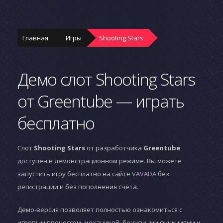
Главная
Игры
Shooting Stars
Демо слот Shooting Stars
от Greentube — играть
бесплатно
Слот
Shooting Stars
от разработчика
Greentube
доступен в демонстрационном режиме. Вы можете
запустить игру бесплатно на сайте
VAVADA
без
регистрации и без пополнения счёта.
Демо-версия позволяет полностью ознакомиться с
игровым процессом, механикой, бонусными функциями и