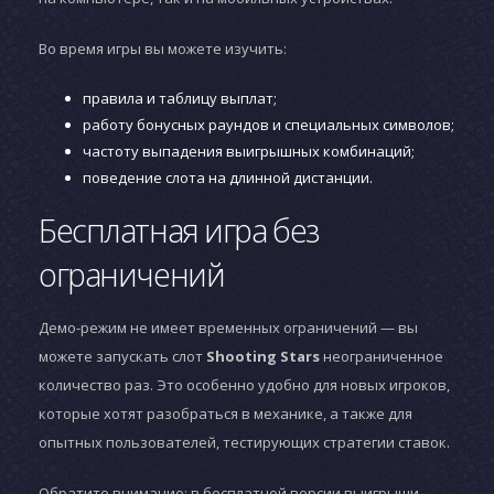
Во время игры вы можете изучить:
правила и таблицу выплат;
работу бонусных раундов и специальных символов;
частоту выпадения выигрышных комбинаций;
поведение слота на длинной дистанции.
Бесплатная игра без
ограничений
Демо-режим не имеет временных ограничений — вы
можете запускать слот
Shooting Stars
неограниченное
количество раз. Это особенно удобно для новых игроков,
которые хотят разобраться в механике, а также для
опытных пользователей, тестирующих стратегии ставок.
Обратите внимание: в бесплатной версии выигрыши