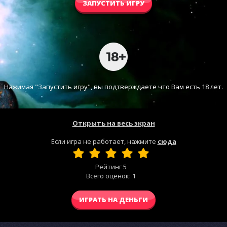
ЗАПУСТИТЬ ИГРУ
Нажимая "Запустить игру", вы подтверждаете что Вам есть 18 лет.
Открыть на весь экран
Если игра не работает, нажмите
сюда
Рейтинг
5
Всего оценок:
1
ИГРАТЬ НА ДЕНЬГИ