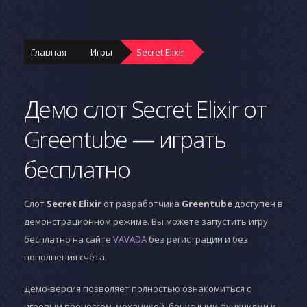
Главная
Игры
Secret Elixir
Демо слот Secret Elixir от
Greentube — играть
бесплатно
Слот
Secret Elixir
от разработчика
Greentube
доступен в
демонстрационном режиме. Вы можете запустить игру
бесплатно на сайте
VAVADA
без регистрации и без
пополнения счёта.
Демо-версия позволяет полностью ознакомиться с
игровым процессом, механикой, бонусными функциями и