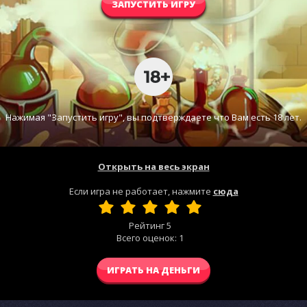
ЗАПУСТИТЬ ИГРУ
Нажимая "Запустить игру", вы подтверждаете что Вам есть 18 лет.
Открыть на весь экран
Если игра не работает, нажмите
сюда
Рейтинг
5
Всего оценок:
1
ИГРАТЬ НА ДЕНЬГИ