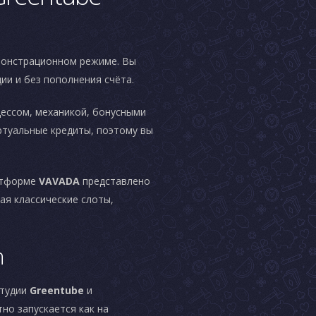
монстрационном режиме. Вы
ии и без пополнения счёта.
ессом, механикой, бонусными
ртуальные кредиты, поэтому вы
атформе
VAVADA
представлено
ая классические слоты,
n
студии
Greentube
и
но запускается как на