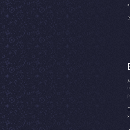
к
В
Д
н
р
О
х