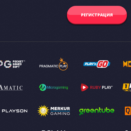
РЕГИСТРАЦИЯ