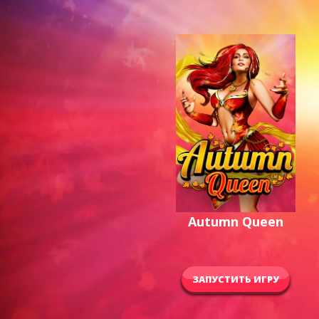
Autumn Queen
ЗАПУСТИТЬ ИГРУ