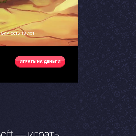
Вам есть 18 лет.
ИГРАТЬ НА ДЕНЬГИ
Soft — играть