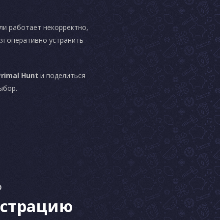
ли работает некорректно,
ся оперативно устранить
Primal Hunt
и поделиться
ыбор.
?
истрацию