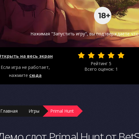
Нажимая "Запустить игру", вы подтверждаете что 
Открыть на весь экран
Рейтинг
5
Если игра не работает,
Всего оценок:
1
нажмите
сюда
Главная
Игры
Primal Hunt
Демо слот Primal Hunt от Bet