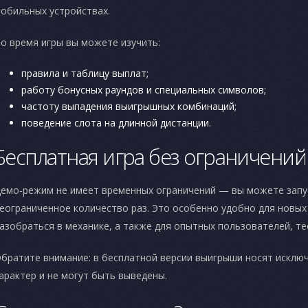
обильных устройствах.
о время игры вы можете изучить:
правила и таблицу выплат;
работу бонусных раундов и специальных символов;
частоту выпадения выигрышных комбинаций;
поведение слота на длинной дистанции.
Бесплатная игра без ограничений
емо-режим не имеет временных ограничений — вы можете запу
еограниченное количество раз. Это особенно удобно для новых
азобраться в механике, а также для опытных пользователей, те
братите внимание: в бесплатной версии выигрыши носят искл
арактер и не могут быть выведены.