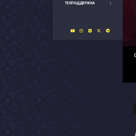
ТЕХПОДДЕРЖКА