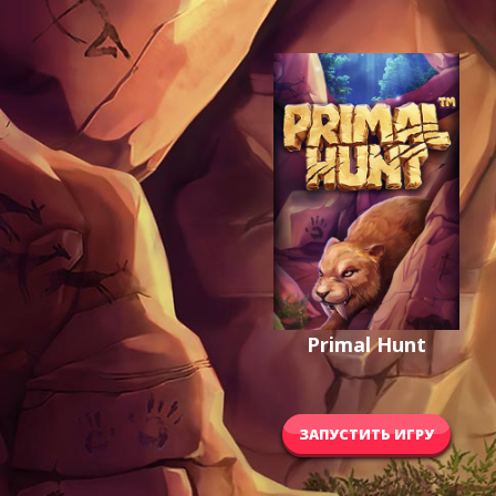
Primal Hunt
ЗАПУСТИТЬ ИГРУ