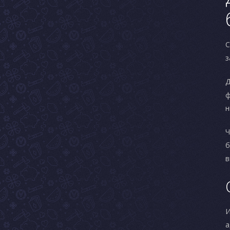
з
Д
ф
н
Ч
б
в
И
а