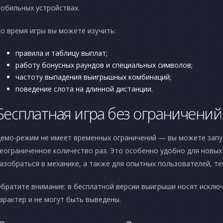
обильных устройствах.
о время игры вы можете изучить:
правила и таблицу выплат;
работу бонусных раундов и специальных символов;
частоту выпадения выигрышных комбинаций;
поведение слота на длинной дистанции.
Бесплатная игра без ограничений
емо-режим не имеет временных ограничений — вы можете запу
еограниченное количество раз. Это особенно удобно для новых
азобраться в механике, а также для опытных пользователей, те
братите внимание: в бесплатной версии выигрыши носят искл
арактер и не могут быть выведены.