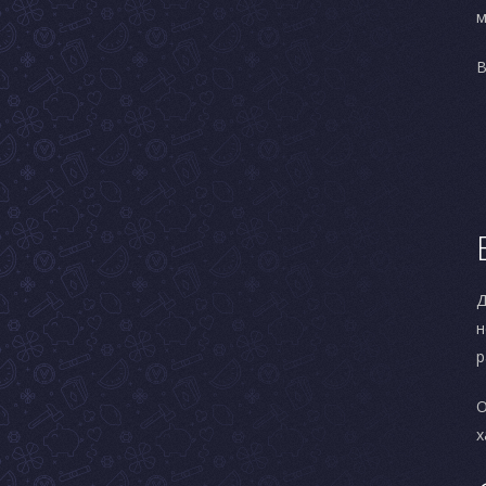
м
В
Д
н
р
О
х