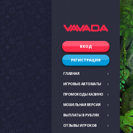
ВХОД
РЕГИСТРАЦИЯ
ГЛАВНАЯ
ИГРОВЫЕ АВТОМАТЫ
ПРОМОКОДЫ КАЗИНО
МОБИЛЬНАЯ ВЕРСИЯ
ВЫПЛАТЫ В РУБЛЯХ
ОТЗЫВЫ ИГРОКОВ