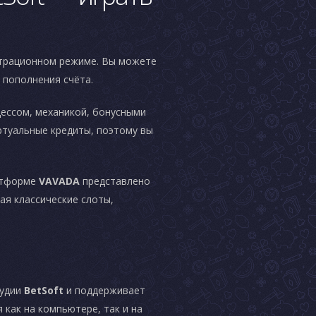
трационном режиме. Вы можете
 пополнения счёта.
ессом, механикой, бонусными
ртуальные кредиты, поэтому вы
атформе
VAVADA
представлено
ая классические слоты,
тудии
BetSoft
и поддерживает
 как на компьютере, так и на