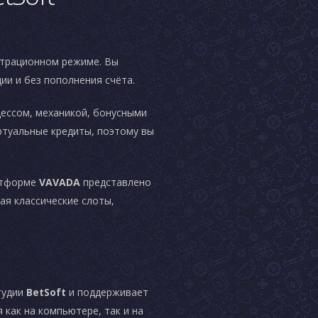
страционном режиме. Вы
ии и без пополнения счёта.
ессом, механикой, бонусными
ртуальные кредиты, поэтому вы
атформе
VAVADA
представлено
ая классические слоты,
тудии
BetSoft
и поддерживает
 как на компьютере, так и на