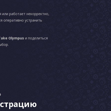
 или работает некорректно,
ся оперативно устранить
Take Olympus
и поделиться
ыбор.
?
истрацию