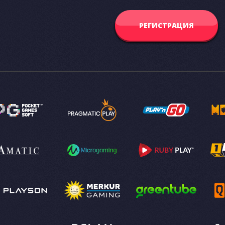
РЕГИСТРАЦИЯ