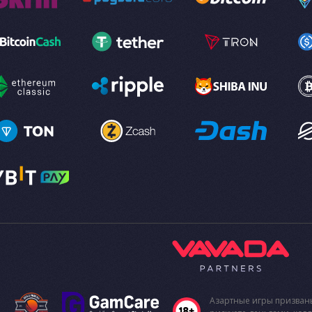
Азартные игры призваны