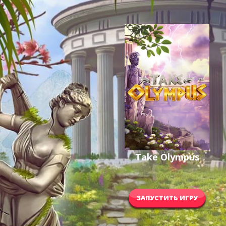
Take Olympus
ЗАПУСТИТЬ ИГРУ