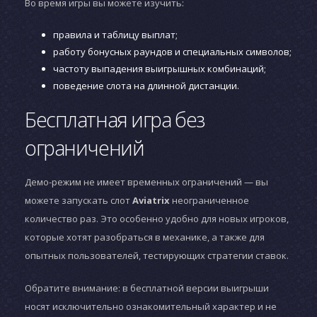
Во время игры вы можете изучить:
правила и таблицу выплат;
работу бонусных раундов и специальных символов;
частоту выпадения выигрышных комбинаций;
поведение слота на длинной дистанции.
Бесплатная игра без
ограничений
Демо-режим не имеет временных ограничений — вы
можете запускать слот
Aviatrix
неограниченное
количество раз. Это особенно удобно для новых игроков,
которые хотят разобраться в механике, а также для
опытных пользователей, тестирующих стратегии ставок.
Обратите внимание: в бесплатной версии выигрыши
носят исключительно ознакомительный характер и не