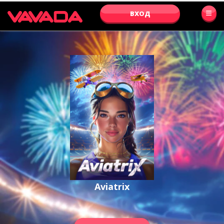
ВХОД
Aviatrix