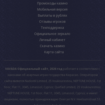
Промокоды казино
Мобильная версия
Выплаты в рублях
Отзывы игроков
Техподдержка
Официальное зеркало
Личный кабинет
Скачать казино
Карта сайта
VAVADA Официальный сайт, 2026 год
работает в соответствии с
законами об азартных играх государства Кюрасао. Оператором
сайта является Nadontil Limited, 25 Voukourestiou, NEPTUNE HOUSE, 1st
floor, Flat 11, 3045, Limassol, Cyprus; Quirfad Limited, 25 Voukourestiou,
NEPTUNE HOUSE, 1st floor, Flat 11, 3045, Limassol, Cyprus; и имеет
лицензию, полностью принадлежащую Overcan N.V. Heelsumstraat 51,