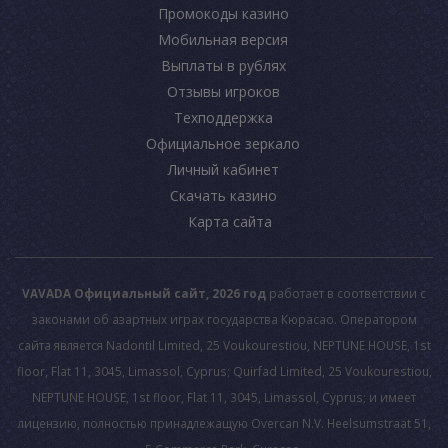
Промокоды казино
Мобильная версия
Выплаты в рублях
Отзывы игроков
Техподдержка
Официальное зеркало
Личный кабинет
Скачать казино
Карта сайта
VAVADA Официальный сайт, 2026 год
работает в соответствии с
законами об азартных играх государства Кюрасао. Оператором
сайта является Nadontil Limited, 25 Voukourestiou, NEPTUNE HOUSE, 1st
floor, Flat 11, 3045, Limassol, Cyprus; Quirfad Limited, 25 Voukourestiou,
NEPTUNE HOUSE, 1st floor, Flat 11, 3045, Limassol, Cyprus; и имеет
лицензию, полностью принадлежащую Overcan N.V. Heelsumstraat 51,