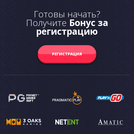
Готовы начать?
Получите
Бонус за
регистрацию
РЕГИСТРАЦИЯ