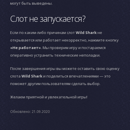
могут быть выведены.
Слот не запускается?
Если по каким-либо причинам слот
Wild Shark
не
открывается или работает некорректно, нажмите кнопку
«Не работает»
. Мы проверим игру и постараемся
оперативно устранить технические неполадки.
После завершения игры вы можете оставить свою оценку
слота
Wild Shark
и поделиться впечатлениями — это
поможет другим пользователям сделать выбор.
Желаем приятной и увлекательной игры!
Обновлено:
21.09.2020