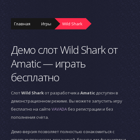
Главная
Игры
Wild Shark
Демо слот Wild Shark от
Amatic — играть
бесплатно
Слот
Wild Shark
от разработчика
Amatic
доступен в
демонстрационном режиме. Вы можете запустить игру
бесплатно на сайте
VAVADA
без регистрации и без
пополнения счёта.
Демо-версия позволяет полностью ознакомиться с
игровым процессом, механикой, бонусными функциями и