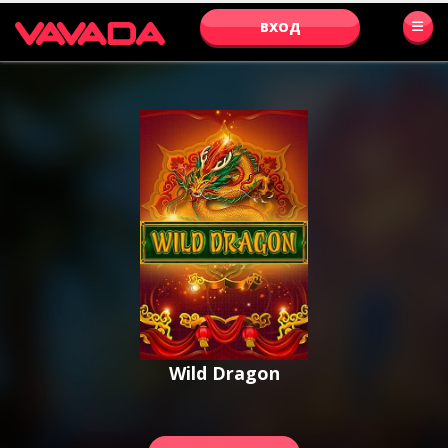
ВХОД
Wild Dragon