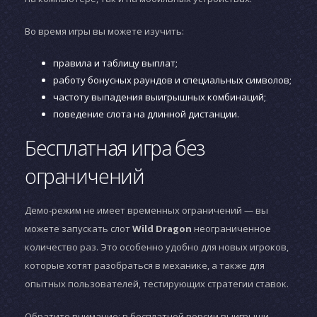
Во время игры вы можете изучить:
правила и таблицу выплат;
работу бонусных раундов и специальных символов;
частоту выпадения выигрышных комбинаций;
поведение слота на длинной дистанции.
Бесплатная игра без
ограничений
Демо-режим не имеет временных ограничений — вы
можете запускать слот
Wild Dragon
неограниченное
количество раз. Это особенно удобно для новых игроков,
которые хотят разобраться в механике, а также для
опытных пользователей, тестирующих стратегии ставок.
Обратите внимание: в бесплатной версии выигрыши