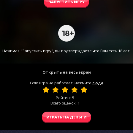
ЗАПУСТИТЬ ИГРУ
Нажимая "Запустить игру", вы подтверждаете что Вам есть 18 лет.
Открыть на весь экран
Если игра не работает, нажмите
сюда
Рейтинг
5
Всего оценок:
1
ИГРАТЬ НА ДЕНЬГИ