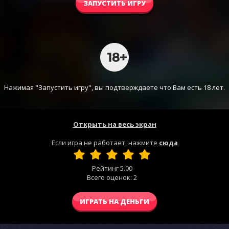
ЗАПУСТИТЬ ИГРУ
Нажимая "Запустить игру", вы подтверждаете что Вам есть 18 лет.
Открыть на весь экран
Если игра не работает, нажмите
сюда
Рейтинг
5.00
Всего оценок:
2
ИГРАТЬ НА ДЕНЬГИ