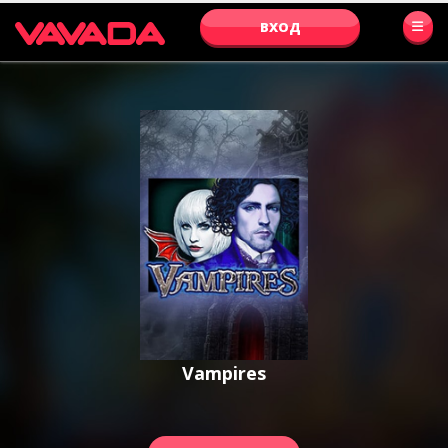
ВХОД
Vampires