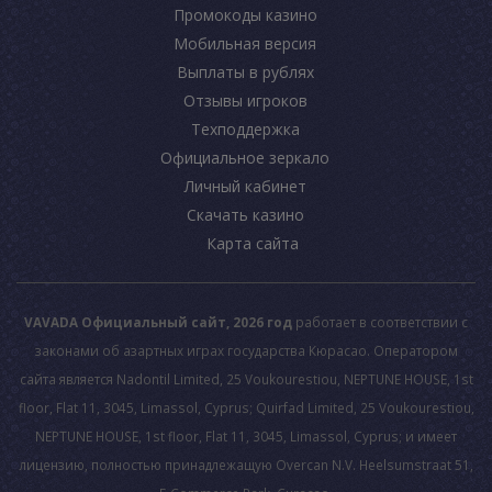
Промокоды казино
Мобильная версия
Выплаты в рублях
Отзывы игроков
Техподдержка
Официальное зеркало
Личный кабинет
Скачать казино
Карта сайта
VAVADA Официальный сайт, 2026 год
работает в соответствии с
законами об азартных играх государства Кюрасао. Оператором
сайта является Nadontil Limited, 25 Voukourestiou, NEPTUNE HOUSE, 1st
floor, Flat 11, 3045, Limassol, Cyprus; Quirfad Limited, 25 Voukourestiou,
NEPTUNE HOUSE, 1st floor, Flat 11, 3045, Limassol, Cyprus; и имеет
лицензию, полностью принадлежащую Overcan N.V. Heelsumstraat 51,