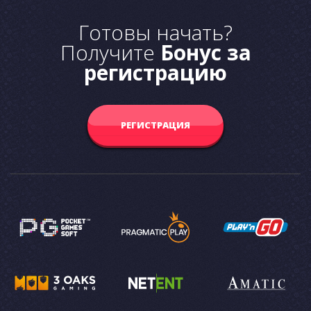
Готовы начать?
Получите
Бонус за
регистрацию
РЕГИСТРАЦИЯ