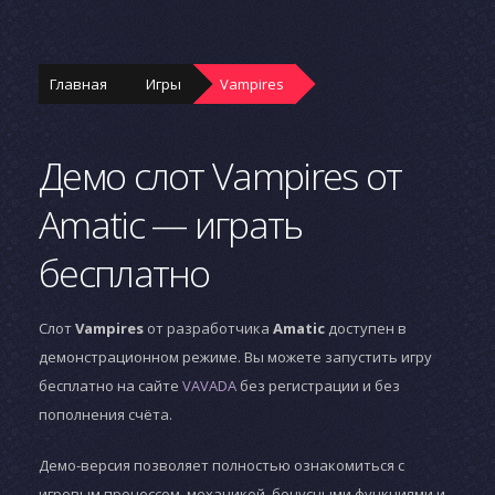
Главная
Игры
Vampires
Демо слот Vampires от
Amatic — играть
бесплатно
Слот
Vampires
от разработчика
Amatic
доступен в
демонстрационном режиме. Вы можете запустить игру
бесплатно на сайте
VAVADA
без регистрации и без
пополнения счёта.
Демо-версия позволяет полностью ознакомиться с
игровым процессом, механикой, бонусными функциями и