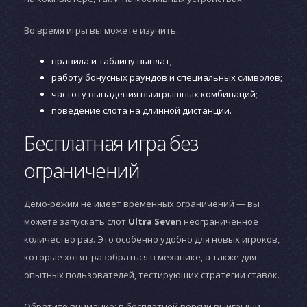
Во время игры вы можете изучить:
правила и таблицу выплат;
работу бонусных раундов и специальных символов;
частоту выпадения выигрышных комбинаций;
поведение слота на длинной дистанции.
Бесплатная игра без
ограничений
Демо-режим не имеет временных ограничений — вы
можете запускать слот
Ultra Seven
неограниченное
количество раз. Это особенно удобно для новых игроков,
которые хотят разобраться в механике, а также для
опытных пользователей, тестирующих стратегии ставок.
Обратите внимание: в бесплатной версии выигрыши