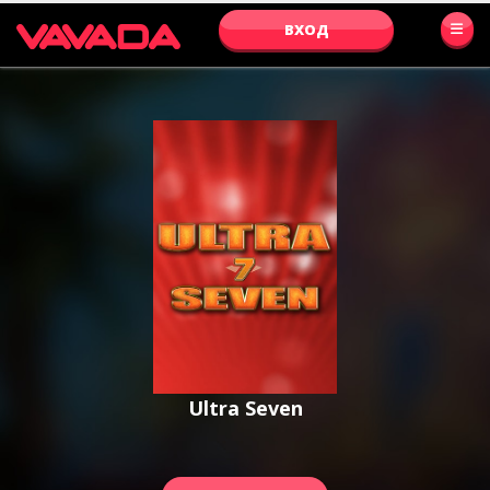
ВХОД
Ultra Seven