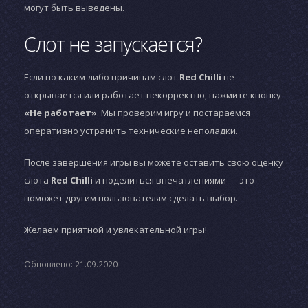
могут быть выведены.
Слот не запускается?
Если по каким-либо причинам слот
Red Chilli
не
открывается или работает некорректно, нажмите кнопку
«Не работает»
. Мы проверим игру и постараемся
оперативно устранить технические неполадки.
После завершения игры вы можете оставить свою оценку
слота
Red Chilli
и поделиться впечатлениями — это
поможет другим пользователям сделать выбор.
Желаем приятной и увлекательной игры!
Обновлено:
21.09.2020