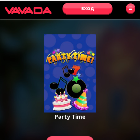
ВХОД
Party Time