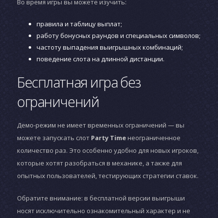
Во время игры вы можете изучить:
правила и таблицу выплат;
работу бонусных раундов и специальных символов;
частоту выпадения выигрышных комбинаций;
поведение слота на длинной дистанции.
Бесплатная игра без
ограничений
Демо-режим не имеет временных ограничений — вы
можете запускать слот
Party Time
неограниченное
количество раз. Это особенно удобно для новых игроков,
которые хотят разобраться в механике, а также для
опытных пользователей, тестирующих стратегии ставок.
Обратите внимание: в бесплатной версии выигрыши
носят исключительно ознакомительный характер и не