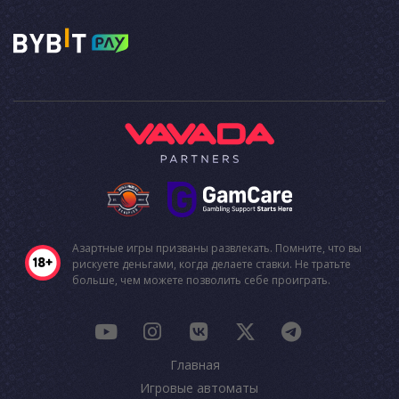
Азартные игры призваны развлекать. Помните, что вы
рискуете деньгами, когда делаете ставки. Не тратьте
больше, чем можете позволить себе проиграть.
Главная
Игровые автоматы