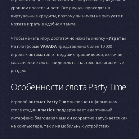
уровнем волатильности. Все раунды проходят на
виртуальные кредиты, поэтому вы ничем не рискуете и
можете играть в удобном темпе.
Чтобы начать игру, достаточно нажать кнопку
«Играть»
.
На платформе
VAVADA
представлено более 10 000
игровых автоматов от ведущих провайдеров, включая
классические слоты, видеослоты, настольные игры и live-
раздел.
Особенности слота Party Time
Игровой автомат
Party Time
выполнен в фирменном
стиле студии
Amatic
и поддерживает адаптивный
интерфейс, благодаря чему он корректно запускается как
на компьютере, так и на мобильных устройствах.