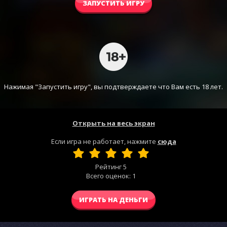
ЗАПУСТИТЬ ИГРУ
Нажимая "Запустить игру", вы подтверждаете что Вам есть 18 лет.
Открыть на весь экран
Если игра не работает, нажмите
сюда
Рейтинг
5
Всего оценок:
1
ИГРАТЬ НА ДЕНЬГИ