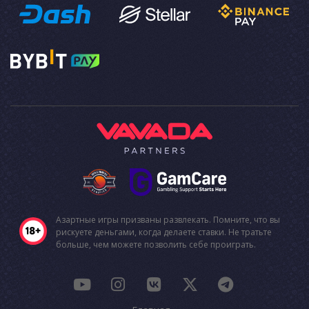
Азартные игры призваны развлекать. Помните, что вы
рискуете деньгами, когда делаете ставки. Не тратьте
больше, чем можете позволить себе проиграть.