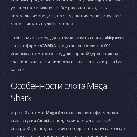
уровнем волатильности. Все раунды проходят на
виртуальные кредиты, поэтому вы ничем не рискуете и
можете играть в удобном темпе.
Чтобы начать игру, достаточно нажать кнопку
«Играть»
.
На платформе
VAVADA
представлено более 10 000
игровых автоматов от ведущих провайдеров, включая
классические слоты, видеослоты, настольные игры и live-
раздел.
Особенности слота Mega
Shark
Игровой автомат
Mega Shark
выполнен в фирменном
стиле студии
Amatic
и поддерживает адаптивный
интерфейс, благодаря чему он корректно запускается как
на компьютере, так и на мобильных устройствах.