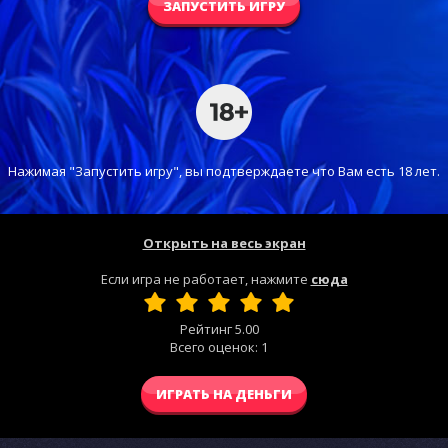
ЗАПУСТИТЬ ИГРУ
Нажимая "Запустить игру", вы подтверждаете что Вам есть 18 лет.
Открыть на весь экран
Если игра не работает, нажмите
сюда
Рейтинг
5.00
Всего оценок:
1
ИГРАТЬ НА ДЕНЬГИ