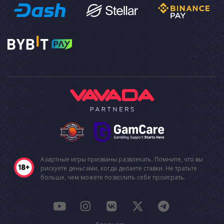
Азартные игры призваны развлекать. Помните, что вы
рискуете деньгами, когда делаете ставки. Не тратьте
больше, чем можете позволить себе проиграть.