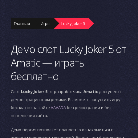
Главная
Игры
Lucky Joker 5
Демо слот Lucky Joker 5 от
Amatic — играть
бесплатно
Слот
Lucky Joker 5
от разработчика
Amatic
доступен в
демонстрационном режиме. Вы можете запустить игру
бесплатно на сайте
VAVADA
без регистрации и без
пополнения счёта.
Демо-версия позволяет полностью ознакомиться с
игровым процессом, механикой, бонусными функциями и