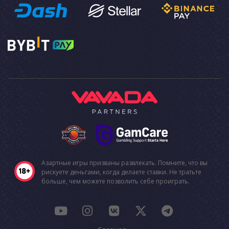
Азартные игры призваны развлекать. Помните, что вы
рискуете деньгами, когда делаете ставки. Не тратьте
больше, чем можете позволить себе проиграть.