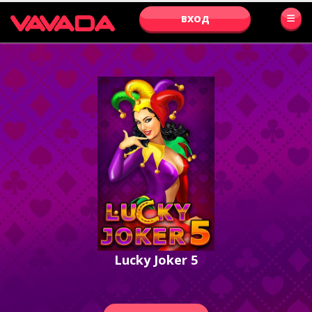
ВХОД
Lucky Joker 5