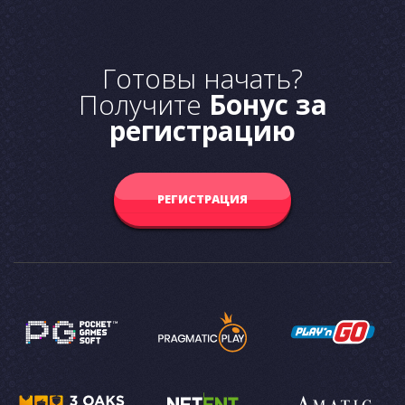
Готовы начать?
Получите
Бонус за
регистрацию
РЕГИСТРАЦИЯ