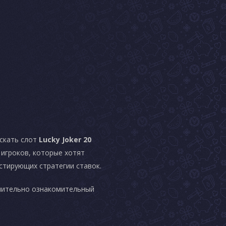
скать слот
Lucky Joker 20
 игроков, которые хотят
стирующих стратегии ставок.
ючительно ознакомительный