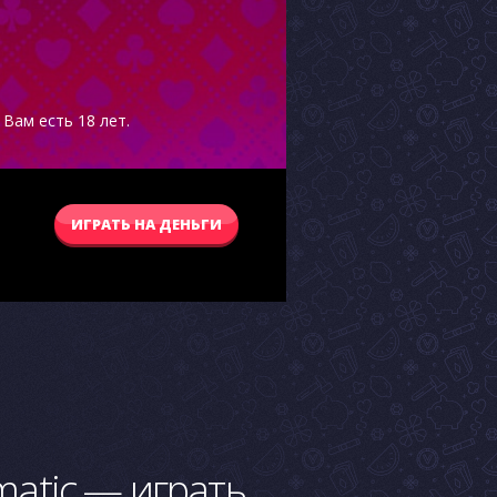
Вам есть 18 лет.
ИГРАТЬ НА ДЕНЬГИ
Amatic — играть