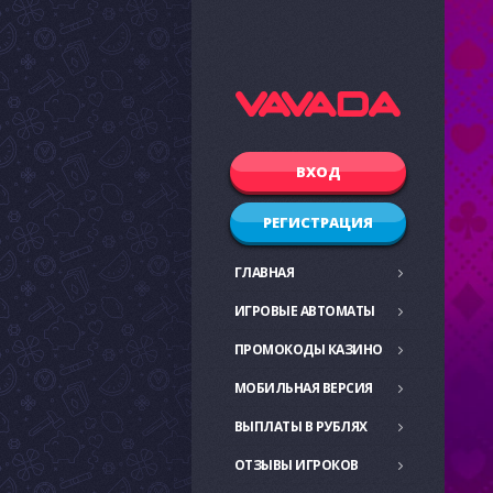
ВХОД
РЕГИСТРАЦИЯ
ГЛАВНАЯ
ИГРОВЫЕ АВТОМАТЫ
ПРОМОКОДЫ КАЗИНО
МОБИЛЬНАЯ ВЕРСИЯ
ВЫПЛАТЫ В РУБЛЯХ
ОТЗЫВЫ ИГРОКОВ