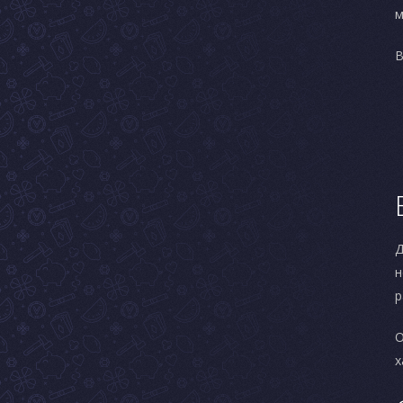
м
В
Д
н
р
О
х