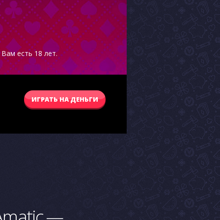
Вам есть 18 лет.
ИГРАТЬ НА ДЕНЬГИ
 Amatic —