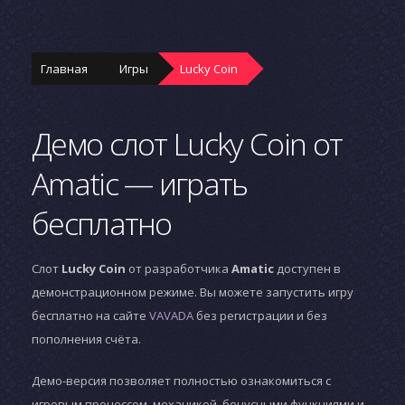
Главная
Игры
Lucky Coin
Демо слот Lucky Coin от
Amatic — играть
бесплатно
Слот
Lucky Coin
от разработчика
Amatic
доступен в
демонстрационном режиме. Вы можете запустить игру
бесплатно на сайте
VAVADA
без регистрации и без
пополнения счёта.
Демо-версия позволяет полностью ознакомиться с
игровым процессом, механикой, бонусными функциями и