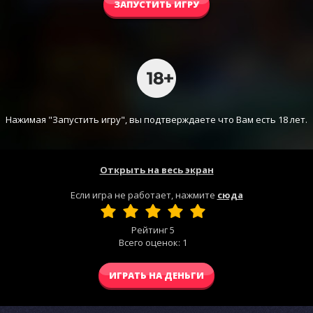
ЗАПУСТИТЬ ИГРУ
Нажимая "Запустить игру", вы подтверждаете что Вам есть 18 лет.
Открыть на весь экран
Если игра не работает, нажмите
сюда
Рейтинг
5
Всего оценок:
1
ИГРАТЬ НА ДЕНЬГИ