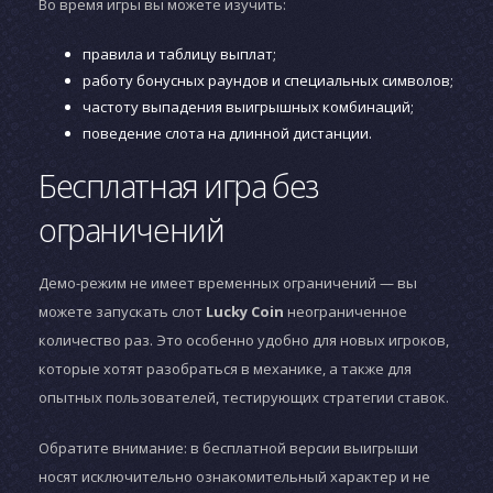
Во время игры вы можете изучить:
правила и таблицу выплат;
работу бонусных раундов и специальных символов;
частоту выпадения выигрышных комбинаций;
поведение слота на длинной дистанции.
Бесплатная игра без
ограничений
Демо-режим не имеет временных ограничений — вы
можете запускать слот
Lucky Coin
неограниченное
количество раз. Это особенно удобно для новых игроков,
которые хотят разобраться в механике, а также для
опытных пользователей, тестирующих стратегии ставок.
Обратите внимание: в бесплатной версии выигрыши
носят исключительно ознакомительный характер и не