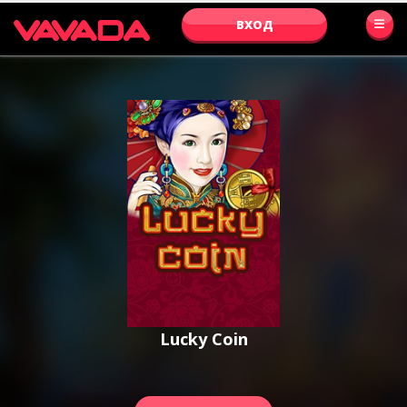
ВХОД
Lucky Coin