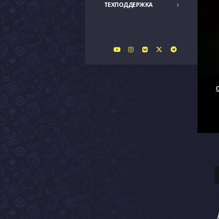
ТЕХПОДДЕРЖКА