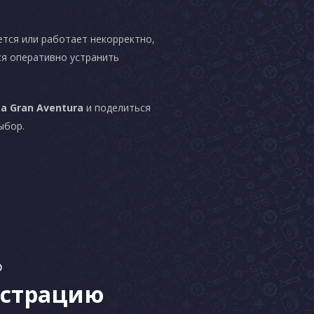
тся или работает некорректно,
ся оперативно устранить
La Gran Aventura
и поделиться
ыбор.
?
истрацию