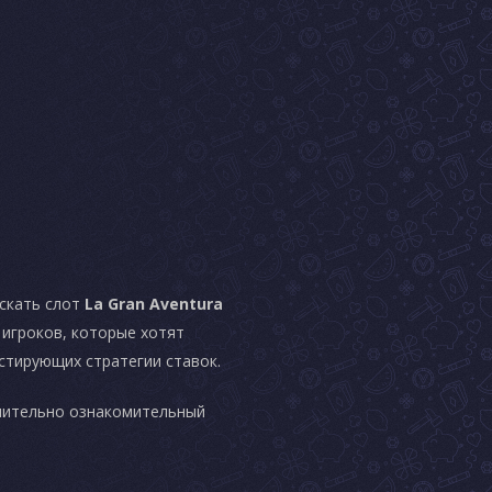
скать слот
La Gran Aventura
 игроков, которые хотят
стирующих стратегии ставок.
ючительно ознакомительный