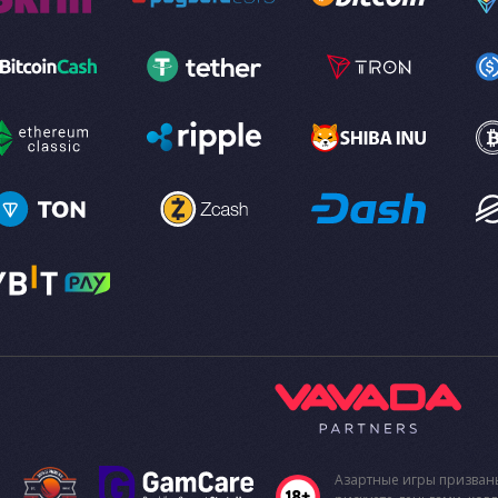
Азартные игры призваны