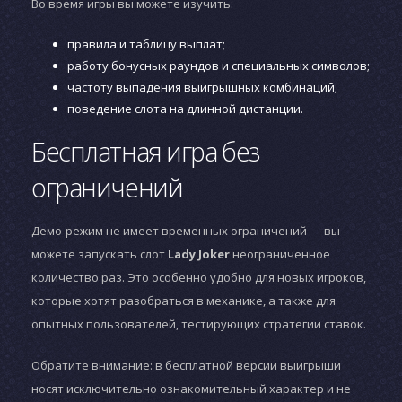
Во время игры вы можете изучить:
правила и таблицу выплат;
работу бонусных раундов и специальных символов;
частоту выпадения выигрышных комбинаций;
поведение слота на длинной дистанции.
Бесплатная игра без
ограничений
Демо-режим не имеет временных ограничений — вы
можете запускать слот
Lady Joker
неограниченное
количество раз. Это особенно удобно для новых игроков,
которые хотят разобраться в механике, а также для
опытных пользователей, тестирующих стратегии ставок.
Обратите внимание: в бесплатной версии выигрыши
носят исключительно ознакомительный характер и не