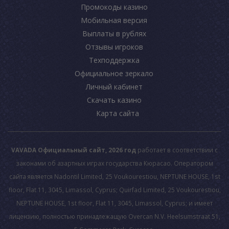
Промокоды казино
Мобильная версия
Выплаты в рублях
Отзывы игроков
Техподдержка
Официальное зеркало
Личный кабинет
Скачать казино
Карта сайта
VAVADA Официальный сайт, 2026 год
работает в соответствии с
законами об азартных играх государства Кюрасао. Оператором
сайта является Nadontil Limited, 25 Voukourestiou, NEPTUNE HOUSE, 1st
floor, Flat 11, 3045, Limassol, Cyprus; Quirfad Limited, 25 Voukourestiou,
NEPTUNE HOUSE, 1st floor, Flat 11, 3045, Limassol, Cyprus; и имеет
лицензию, полностью принадлежащую Overcan N.V. Heelsumstraat 51,