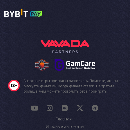
Азартные игры призваны развлекать. Помните, что вы
рискуете деньгами, когда делаете ставки. Не тратьте
больше, чем можете позволить себе проиграть.
Главная
Игровые автоматы