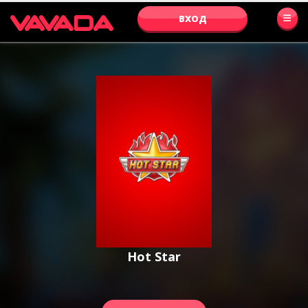
ВХОД
Hot Star