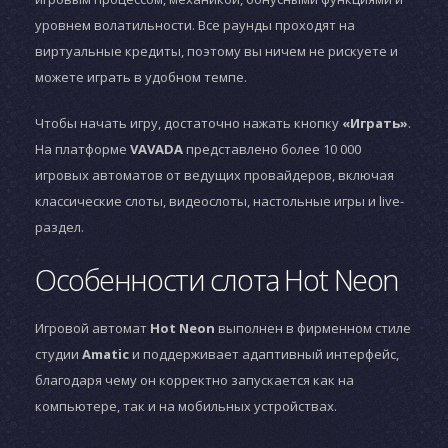
уровнем волатильности. Все раунды проходят на
виртуальные кредиты, поэтому вы ничем не рискуете и
можете играть в удобном темпе.
Чтобы начать игру, достаточно нажать кнопку
«Играть»
.
На платформе
VAVADA
представлено более 10 000
игровых автоматов от ведущих провайдеров, включая
классические слоты, видеослоты, настольные игры и live-
раздел.
Особенности слота Hot Neon
Игровой автомат
Hot Neon
выполнен в фирменном стиле
студии
Amatic
и поддерживает адаптивный интерфейс,
благодаря чему он корректно запускается как на
компьютере, так и на мобильных устройствах.