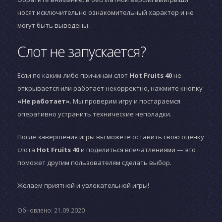
носят исключительно ознакомительный характер и не
могут быть выведены.
Слот не запускается?
Если по каким-либо причинам слот
Hot Fruits 40
не
открывается или работает некорректно, нажмите кнопку
«Не работает»
. Мы проверим игру и постараемся
оперативно устранить технические неполадки.
После завершения игры вы можете оставить свою оценку
слота
Hot Fruits 40
и поделиться впечатлениями — это
поможет другим пользователям сделать выбор.
Желаем приятной и увлекательной игры!
Обновлено:
21.09.2020