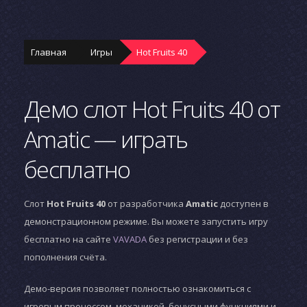
Главная
Игры
Hot Fruits 40
Демо слот Hot Fruits 40 от
Amatic — играть
бесплатно
Слот
Hot Fruits 40
от разработчика
Amatic
доступен в
демонстрационном режиме. Вы можете запустить игру
бесплатно на сайте
VAVADA
без регистрации и без
пополнения счёта.
Демо-версия позволяет полностью ознакомиться с
игровым процессом, механикой, бонусными функциями и