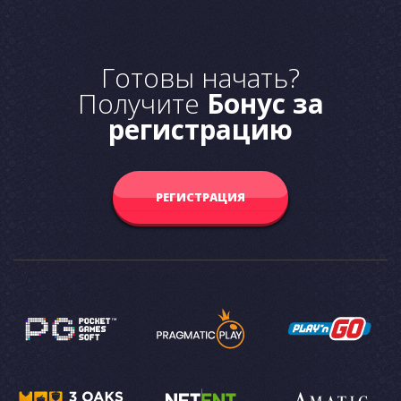
Готовы начать?
Получите
Бонус за
регистрацию
РЕГИСТРАЦИЯ