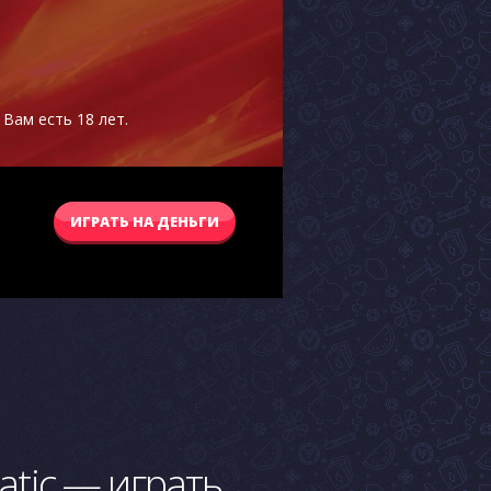
Вам есть 18 лет.
ИГРАТЬ НА ДЕНЬГИ
atic — играть