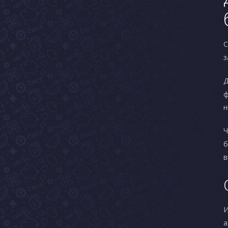
з
Д
ф
н
Ч
б
в
И
а