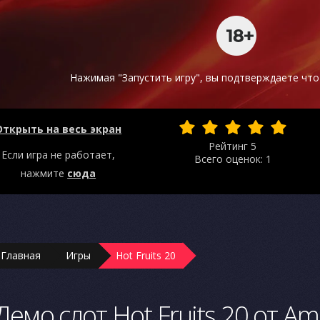
Нажимая "Запустить игру", вы подтверждаете что 
Открыть на весь экран
Рейтинг
5
Если игра не работает,
Всего оценок:
1
нажмите
сюда
Главная
Игры
Hot Fruits 20
Демо слот Hot Fruits 20 от Am