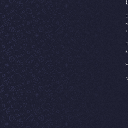
Е
н
т
П
в
Ж
О