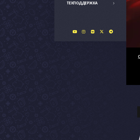
ТЕХПОДДЕРЖКА