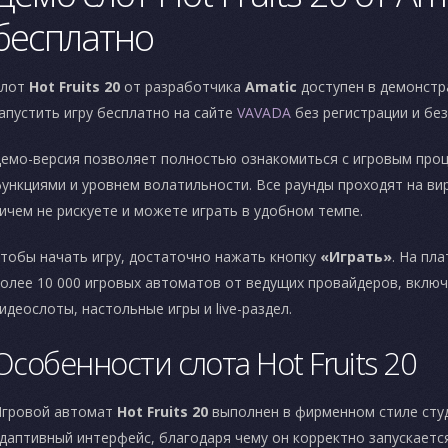
бесплатно
Слот
Hot Fruits 20
от разработчика
Amatic
доступен в демонст
апустить игру бесплатно на сайте
VAVADA
без регистрации и без
емо-версия позволяет полностью ознакомиться с игровым проц
ункциями и уровнем волатильности. Все раунды проходят на ви
ичем не рискуете и можете играть в удобном темпе.
тобы начать игру, достаточно нажать кнопку
«Играть»
. На пл
олее 10 000 игровых автоматов от ведущих провайдеров, включ
идеослоты, настольные игры и live-раздел.
Особенности слота Hot Fruits 20
гровой автомат
Hot Fruits 20
выполнен в фирменном стиле сту
даптивный интерфейс, благодаря чему он корректно запускается