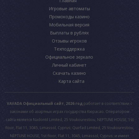
Главная
Игровые автоматы
Промокоды казино
Мобильная версия
Выплаты в рублях
Отзывы игроков
Техподдержка
Официальное зеркало
Личный кабинет
Скачать казино
Карта сайта
VAVADA Официальный сайт, 2026 год
работает в соответствии с
законами об азартных играх государства Кюрасао. Оператором
сайта является Nadontil Limited, 25 Voukourestiou, NEPTUNE HOUSE, 1st
floor, Flat 11, 3045, Limassol, Cyprus; Quirfad Limited, 25 Voukourestiou,
NEPTUNE HOUSE, 1st floor, Flat 11, 3045, Limassol, Cyprus; и имеет