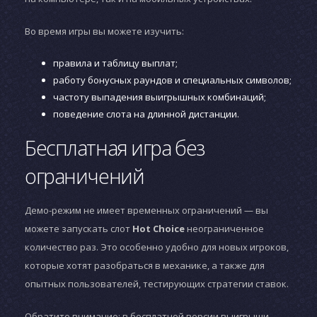
Во время игры вы можете изучить:
правила и таблицу выплат;
работу бонусных раундов и специальных символов;
частоту выпадения выигрышных комбинаций;
поведение слота на длинной дистанции.
Бесплатная игра без
ограничений
Демо-режим не имеет временных ограничений — вы
можете запускать слот
Hot Choice
неограниченное
количество раз. Это особенно удобно для новых игроков,
которые хотят разобраться в механике, а также для
опытных пользователей, тестирующих стратегии ставок.
Обратите внимание: в бесплатной версии выигрыши