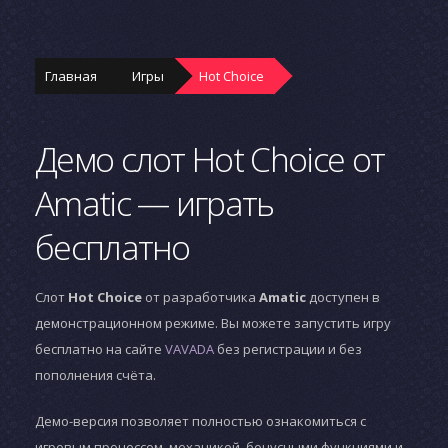
Главная
Игры
Hot Choice
Демо слот Hot Choice от
Amatic — играть
бесплатно
Слот
Hot Choice
от разработчика
Amatic
доступен в
демонстрационном режиме. Вы можете запустить игру
бесплатно на сайте
VAVADA
без регистрации и без
пополнения счёта.
Демо-версия позволяет полностью ознакомиться с
игровым процессом, механикой, бонусными функциями и