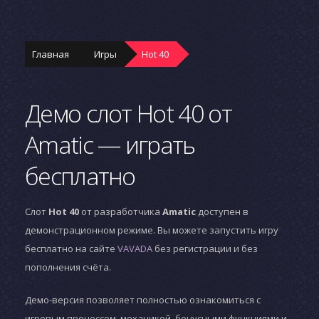
Главная
Игры
Hot 40
Демо слот Hot 40 от
Amatic — играть
бесплатно
Слот
Hot 40
от разработчика
Amatic
доступен в
демонстрационном режиме. Вы можете запустить игру
бесплатно на сайте
VAVADA
без регистрации и без
пополнения счёта.
Демо-версия позволяет полностью ознакомиться с
игровым процессом, механикой, бонусными функциями и