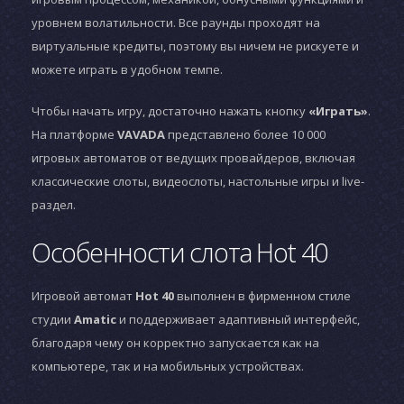
уровнем волатильности. Все раунды проходят на
виртуальные кредиты, поэтому вы ничем не рискуете и
можете играть в удобном темпе.
Чтобы начать игру, достаточно нажать кнопку
«Играть»
.
На платформе
VAVADA
представлено более 10 000
игровых автоматов от ведущих провайдеров, включая
классические слоты, видеослоты, настольные игры и live-
раздел.
Особенности слота Hot 40
Игровой автомат
Hot 40
выполнен в фирменном стиле
студии
Amatic
и поддерживает адаптивный интерфейс,
благодаря чему он корректно запускается как на
компьютере, так и на мобильных устройствах.