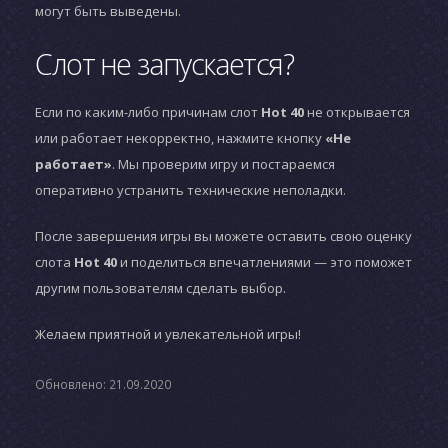
могут быть выведены.
Слот не запускается?
Если по каким-либо причинам слот
Hot 40
не открывается
или работает некорректно, нажмите кнопку
«Не
работает»
. Мы проверим игру и постараемся
оперативно устранить технические неполадки.
После завершения игры вы можете оставить свою оценку
слота
Hot 40
и поделиться впечатлениями — это поможет
другим пользователям сделать выбор.
Желаем приятной и увлекательной игры!
Обновлено:
21.09.2020