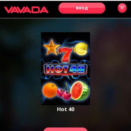
ВХОД
Hot 40