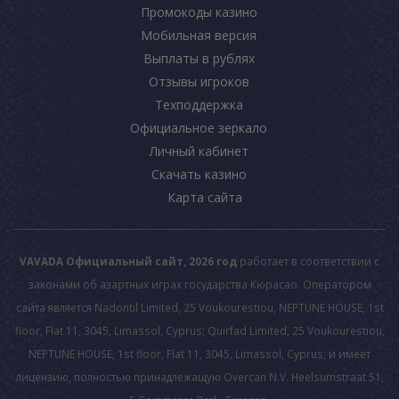
Промокоды казино
Мобильная версия
Выплаты в рублях
Отзывы игроков
Техподдержка
Официальное зеркало
Личный кабинет
Скачать казино
Карта сайта
VAVADA Официальный сайт, 2026 год
работает в соответствии с
законами об азартных играх государства Кюрасао. Оператором
сайта является Nadontil Limited, 25 Voukourestiou, NEPTUNE HOUSE, 1st
floor, Flat 11, 3045, Limassol, Cyprus; Quirfad Limited, 25 Voukourestiou,
NEPTUNE HOUSE, 1st floor, Flat 11, 3045, Limassol, Cyprus; и имеет
лицензию, полностью принадлежащую Overcan N.V. Heelsumstraat 51,