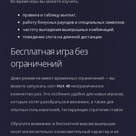
Во время игры вы можете изучить:
правила и таблицу выплат;
работу бонусных раундов и специальных символов;
частоту выпадения выигрышных комбинаций;
поведение слота на длинной дистанции.
Бесплатная игра без
ограничений
Демо-режим не имеет временных ограничений — вы
можете запускать слот
Hot 40
неограниченное
количество раз. Это особенно удобно для новых игроков,
которые хотят разобраться в механике, а также для
опытных пользователей, тестирующих стратегии ставок.
Обратите внимание: в бесплатной версии выигрыши
носят исключительно ознакомительный характер и не