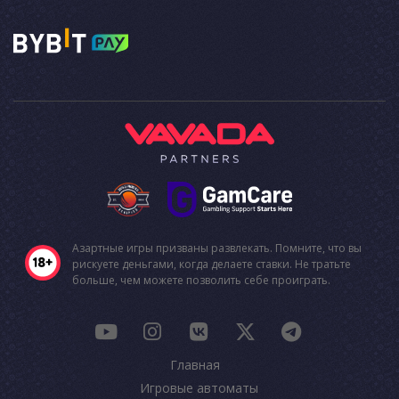
Азартные игры призваны развлекать. Помните, что вы
рискуете деньгами, когда делаете ставки. Не тратьте
больше, чем можете позволить себе проиграть.
Главная
Игровые автоматы