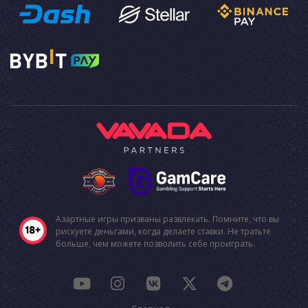
Азартные игры призваны развлекать. Помните, что вы
рискуете деньгами, когда делаете ставки. Не тратьте
больше, чем можете позволить себе проиграть.