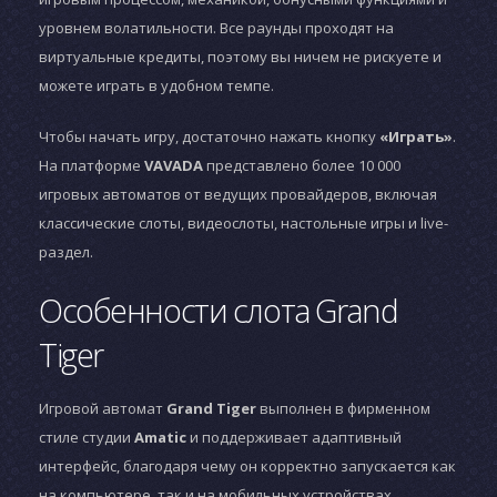
уровнем волатильности. Все раунды проходят на
виртуальные кредиты, поэтому вы ничем не рискуете и
можете играть в удобном темпе.
Чтобы начать игру, достаточно нажать кнопку
«Играть»
.
На платформе
VAVADA
представлено более 10 000
игровых автоматов от ведущих провайдеров, включая
классические слоты, видеослоты, настольные игры и live-
раздел.
Особенности слота Grand
Tiger
Игровой автомат
Grand Tiger
выполнен в фирменном
стиле студии
Amatic
и поддерживает адаптивный
интерфейс, благодаря чему он корректно запускается как
на компьютере, так и на мобильных устройствах.