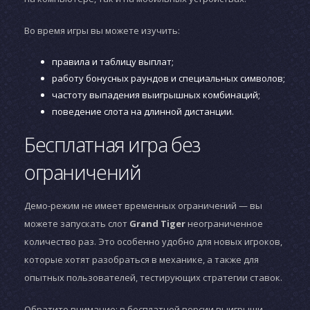
Во время игры вы можете изучить:
правила и таблицу выплат;
работу бонусных раундов и специальных символов;
частоту выпадения выигрышных комбинаций;
поведение слота на длинной дистанции.
Бесплатная игра без
ограничений
Демо-режим не имеет временных ограничений — вы
можете запускать слот
Grand Tiger
неограниченное
количество раз. Это особенно удобно для новых игроков,
которые хотят разобраться в механике, а также для
опытных пользователей, тестирующих стратегии ставок.
Обратите внимание: в бесплатной версии выигрыши