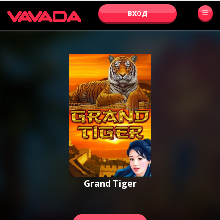
ВХОД
Grand Tiger