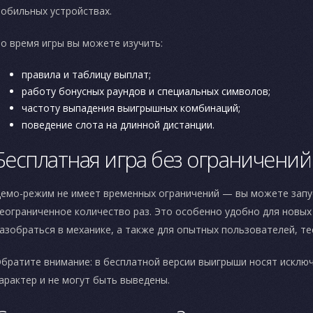
обильных устройствах.
о время игры вы можете изучить:
правила и таблицу выплат;
работу бонусных раундов и специальных символов;
частоту выпадения выигрышных комбинаций;
поведение слота на длинной дистанции.
Бесплатная игра без ограничений
емо-режим не имеет временных ограничений — вы можете запу
еограниченное количество раз. Это особенно удобно для новых
азобраться в механике, а также для опытных пользователей, те
братите внимание: в бесплатной версии выигрыши носят искл
арактер и не могут быть выведены.