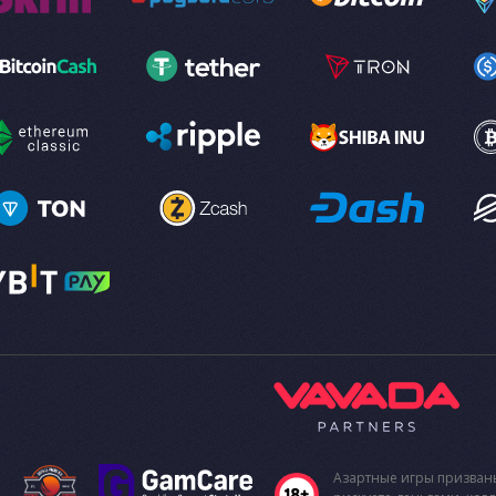
Азартные игры призваны