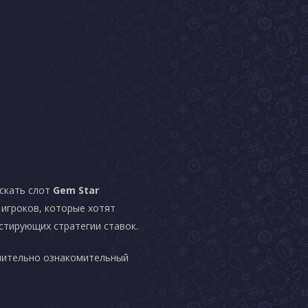
скать слот
Gem Star
 игроков, которые хотят
стирующих стратегии ставок.
ючительно ознакомительный