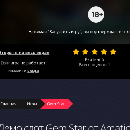
Нажимая "Запустить игру", вы подтверждаете что 
Открыть на весь экран
Рейтинг
5
Если игра не работает,
Всего оценок:
1
нажмите
сюда
Главная
Игры
Gem Star
Демо слот Gem Star от Amati