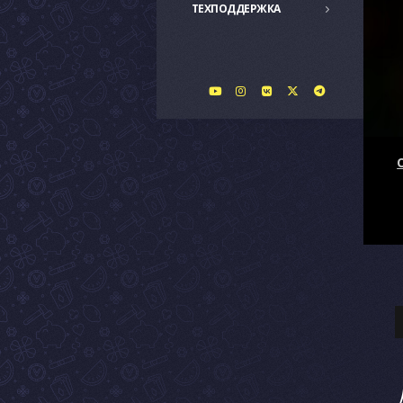
ТЕХПОДДЕРЖКА