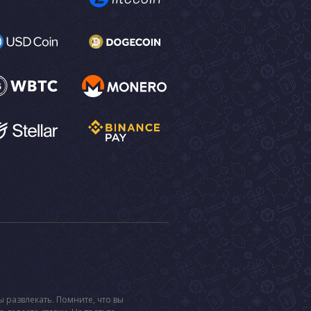
 развлекать. Помните, что вы