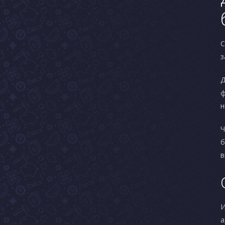
з
Д
ф
н
Ч
б
в
И
а