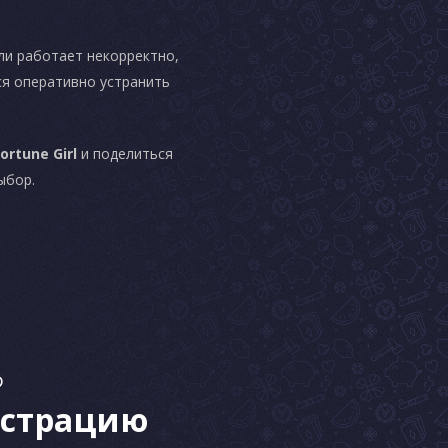
ли работает некорректно,
ся оперативно устранить
ortune Girl
и поделиться
ыбор.
?
истрацию