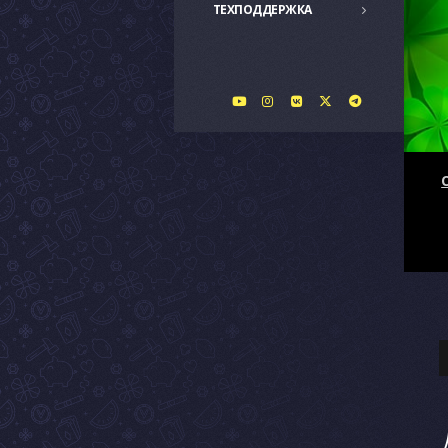
ТЕХПОДДЕРЖКА