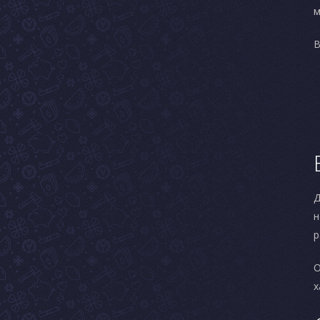
м
В
Д
н
р
О
х