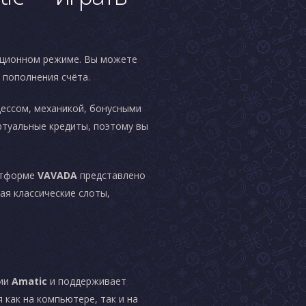
ационном режиме. Вы можете
 пополнения счёта.
ессом, механикой, бонусными
ртуальные кредиты, поэтому вы
атформе
VAVADA
представлено
ая классические слоты,
дии
Amatic
и поддерживает
 как на компьютере, так и на