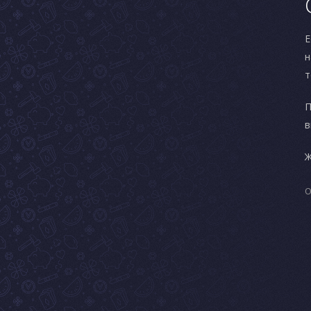
Е
н
т
П
в
Ж
О