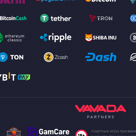
Азартные игры призваны