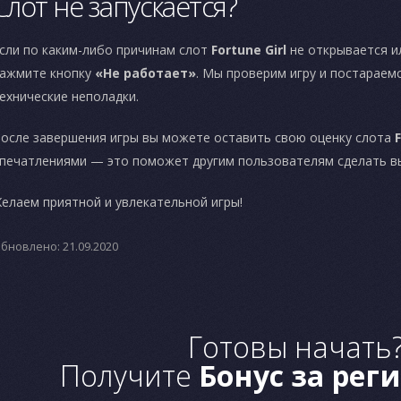
Слот не запускается?
сли по каким-либо причинам слот
Fortune Girl
не открывается и
ажмите кнопку
«Не работает»
. Мы проверим игру и постараем
ехнические неполадки.
осле завершения игры вы можете оставить свою оценку слота
F
печатлениями — это поможет другим пользователям сделать в
елаем приятной и увлекательной игры!
бновлено:
21.09.2020
Готовы начать
Получите
Бонус за рег