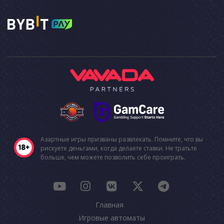
Азартные игры призваны развлекать. Помните, что вы
рискуете деньгами, когда делаете ставки. Не тратьте
больше, чем можете позволить себе проиграть.
Главная
Игровые автоматы