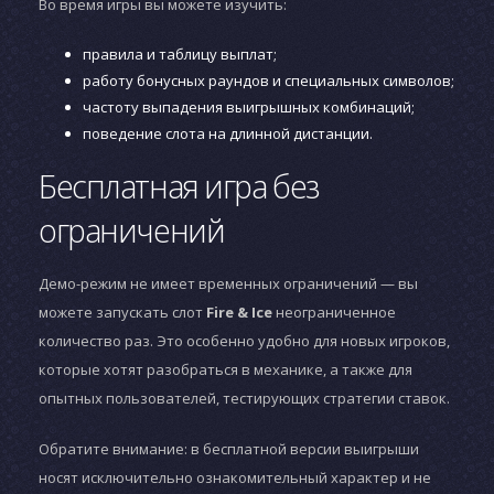
Во время игры вы можете изучить:
правила и таблицу выплат;
работу бонусных раундов и специальных символов;
частоту выпадения выигрышных комбинаций;
поведение слота на длинной дистанции.
Бесплатная игра без
ограничений
Демо-режим не имеет временных ограничений — вы
можете запускать слот
Fire & Ice
неограниченное
количество раз. Это особенно удобно для новых игроков,
которые хотят разобраться в механике, а также для
опытных пользователей, тестирующих стратегии ставок.
Обратите внимание: в бесплатной версии выигрыши
носят исключительно ознакомительный характер и не