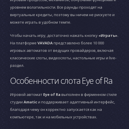
уровнем волатильности. Все раунды проходят на
виртуальные кредиты, поэтому вы ничем не рискуете и
можете играть в удобном темпе.
Чтобы начать игру, достаточно нажать кнопку
«Играть»
.
На платформе
VAVADA
представлено более 10 000
игровых автоматов от ведущих провайдеров, включая
классические слоты, видеослоты, настольные игры и live-
раздел.
Особенности слота Eye of Ra
Игровой автомат
Eye of Ra
выполнен в фирменном стиле
студии
Amatic
и поддерживает адаптивный интерфейс,
благодаря чему он корректно запускается как на
компьютере, так и на мобильных устройствах.