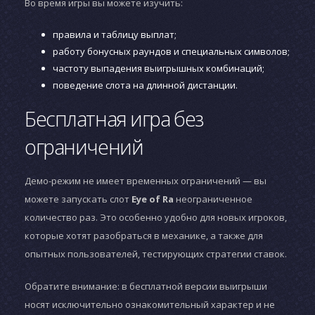
Во время игры вы можете изучить:
правила и таблицу выплат;
работу бонусных раундов и специальных символов;
частоту выпадения выигрышных комбинаций;
поведение слота на длинной дистанции.
Бесплатная игра без
ограничений
Демо-режим не имеет временных ограничений — вы
можете запускать слот
Eye of Ra
неограниченное
количество раз. Это особенно удобно для новых игроков,
которые хотят разобраться в механике, а также для
опытных пользователей, тестирующих стратегии ставок.
Обратите внимание: в бесплатной версии выигрыши
носят исключительно ознакомительный характер и не