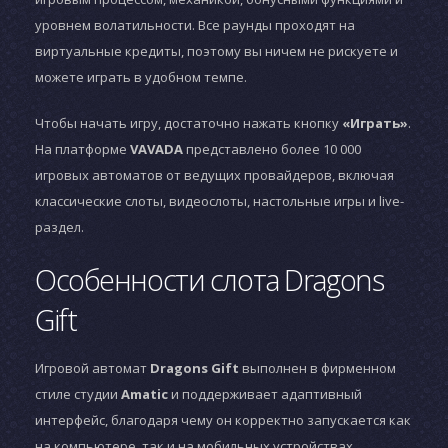
уровнем волатильности. Все раунды проходят на
виртуальные кредиты, поэтому вы ничем не рискуете и
можете играть в удобном темпе.
Чтобы начать игру, достаточно нажать кнопку
«Играть»
.
На платформе
VAVADA
представлено более 10 000
игровых автоматов от ведущих провайдеров, включая
классические слоты, видеослоты, настольные игры и live-
раздел.
Особенности слота Dragons
Gift
Игровой автомат
Dragons Gift
выполнен в фирменном
стиле студии
Amatic
и поддерживает адаптивный
интерфейс, благодаря чему он корректно запускается как
на компьютере, так и на мобильных устройствах.