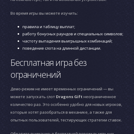
Во время игры вы можете изучить:
правила и таблицу выплат;
работу бонусных раундов и специальных символов;
частоту выпадения выигрышных комбинаций;
поведение слота на длинной дистанции.
Бесплатная игра без
ограничений
Демо-режим не имеет временных ограничений — вы
можете запускать слот
Dragons Gift
неограниченное
количество раз. Это особенно удобно для новых игроков,
которые хотят разобраться в механике, а также для
опытных пользователей, тестирующих стратегии ставок.
Обратите внимание: в бесплатной версии выигрыши