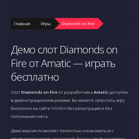
Главная
Игры
Diamonds on Fire
Демо слот Diamonds on
Fire от Amatic — играть
бесплатно
Слот
Diamonds on Fire
от разработчика
Amatic
доступен
в демонстрационном режиме. Вы можете запустить игру
бесплатно на сайте
VAVADA
без регистрации и без
пополнения счёта.
Демо-версия позволяет полностью ознакомиться с
игровым процессом, механикой, бонусными функциями и