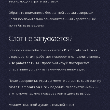
тестирующих стратегии ставок.
Обратите внимание: в бесплатной версии выигрыши
носят исключительно ознакомительный характер и не
могут быть выведены.
Слот не запускается?
Если по каким-либо причинам слот
Diamonds on Fire
не
открывается или работает некорректно, нажмите кнопку
«Не работает»
. Мы проверим игру и постараемся
оперативно устранить технические неполадки.
После завершения игры вы можете оставить свою оценку
слота
Diamonds on Fire
и поделиться впечатлениями —
это поможет другим пользователям сделать выбор.
Желаем приятной и увлекательной игры!