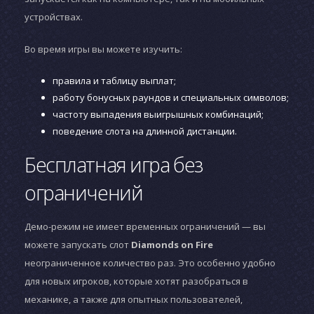
устройствах.
Во время игры вы можете изучить:
правила и таблицу выплат;
работу бонусных раундов и специальных символов;
частоту выпадения выигрышных комбинаций;
поведение слота на длинной дистанции.
Бесплатная игра без
ограничений
Демо-режим не имеет временных ограничений — вы
можете запускать слот
Diamonds on Fire
неограниченное количество раз. Это особенно удобно
для новых игроков, которые хотят разобраться в
механике, а также для опытных пользователей,