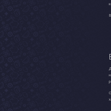
к
В
Д
н
р
О
х