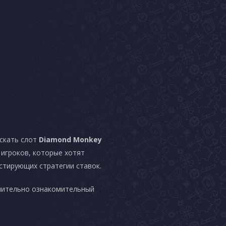
скать слот
Diamond Monkey
 игроков, которые хотят
стирующих стратегии ставок.
ючительно ознакомительный