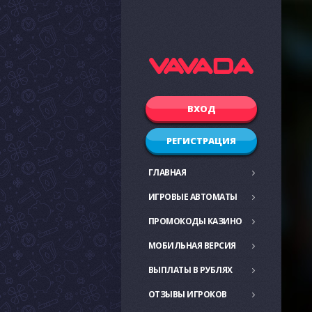
ВХОД
РЕГИСТРАЦИЯ
ГЛАВНАЯ
ИГРОВЫЕ АВТОМАТЫ
ПРОМОКОДЫ КАЗИНО
МОБИЛЬНАЯ ВЕРСИЯ
ВЫПЛАТЫ В РУБЛЯХ
ОТЗЫВЫ ИГРОКОВ