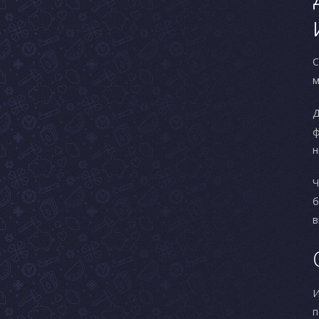
м
Д
ф
н
Ч
б
в
И
п