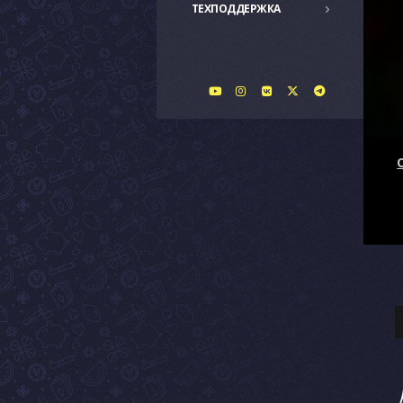
ТЕХПОДДЕРЖКА