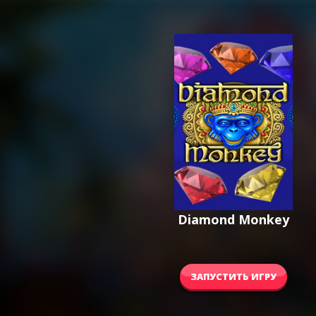
Diamond Monkey
ЗАПУСТИТЬ ИГРУ