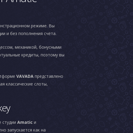
онстрационном режиме. Вы
ии и без пополнения счёта.
ессом, механикой, бонусными
ртуальные кредиты, поэтому вы
атформе
VAVADA
представлено
ая классические слоты,
key
е студии
Amatic
и
но запускается как на