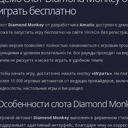
играть бесплатно
Слот
Diamond Monkey
от разработчика
Amatic
доступен в дем
ожете запустить игру бесплатно на сайте
VAVADA
без регистрац
емо-версия позволяет полностью ознакомиться с игровым проц
ункциями и уровнем волатильности. Все раунды проходят на ви
ичем не рискуете и можете играть в удобном темпе.
тобы начать игру, достаточно нажать кнопку
«Играть»
. На пл
олее 10 000 игровых автоматов от ведущих провайдеров, включ
идеослоты, настольные игры и live-раздел.
Особенности слота Diamond Mon
гровой автомат
Diamond Monkey
выполнен в фирменном стил
оддерживает адаптивный интерфейс, благодаря чему он коррект