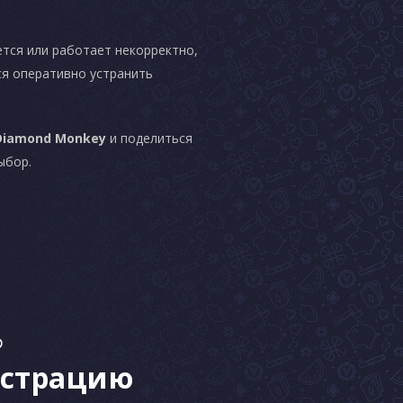
тся или работает некорректно,
ся оперативно устранить
Diamond Monkey
и поделиться
ыбор.
?
истрацию