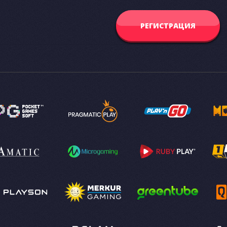
РЕГИСТРАЦИЯ