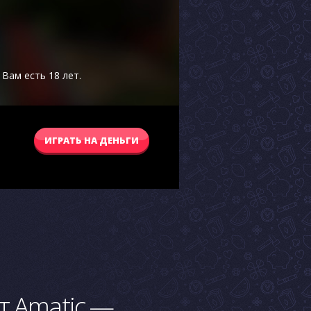
Вам есть 18 лет.
ИГРАТЬ НА ДЕНЬГИ
т Amatic —