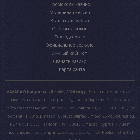
Промокоды казино
Мобильная версия
Выплаты в рублях
Отзывы игроков
Техподдержка
Официальное зеркало
Личный кабинет
Скачать казино
Карта сайта
VAVADA Официальный сайт, 2026 год
работает в соответствии с
законами об азартных играх государства Кюрасао. Оператором
сайта является Nadontil Limited, 25 Voukourestiou, NEPTUNE HOUSE, 1st
floor, Flat 11, 3045, Limassol, Cyprus; Quirfad Limited, 25 Voukourestiou,
NEPTUNE HOUSE, 1st floor, Flat 11, 3045, Limassol, Cyprus; и имеет
лицензию, полностью принадлежащую Overcan N.V. Heelsumstraat 51,