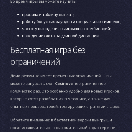
Во время игры вы можете изучить:
правила и таблицу выплат;
работу бонусных раундов и специальных символов;
частоту выпадения выигрышных комбинаций;
поведение слота на длинной дистанции.
Бесплатная игра без
ограничений
Демо-режим не имеет временных ограничений — вы
можете запускать слот
Casinova
неограниченное
количество раз. Это особенно удобно для новых игроков,
которые хотят разобраться в механике, а также для
опытных пользователей, тестирующих стратегии ставок.
Обратите внимание: в бесплатной версии выигрыши
носят исключительно ознакомительный характер и не