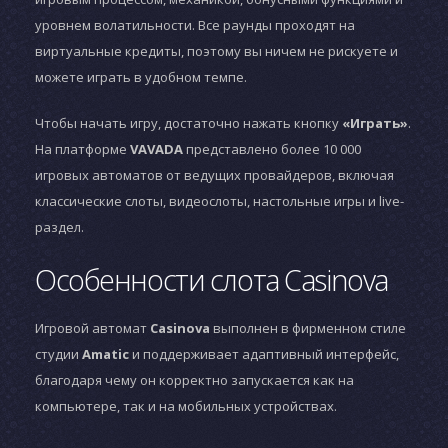
уровнем волатильности. Все раунды проходят на
виртуальные кредиты, поэтому вы ничем не рискуете и
можете играть в удобном темпе.
Чтобы начать игру, достаточно нажать кнопку
«Играть»
.
На платформе
VAVADA
представлено более 10 000
игровых автоматов от ведущих провайдеров, включая
классические слоты, видеослоты, настольные игры и live-
раздел.
Особенности слота Casinova
Игровой автомат
Casinova
выполнен в фирменном стиле
студии
Amatic
и поддерживает адаптивный интерфейс,
благодаря чему он корректно запускается как на
компьютере, так и на мобильных устройствах.