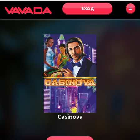
ВХОД
Casinova