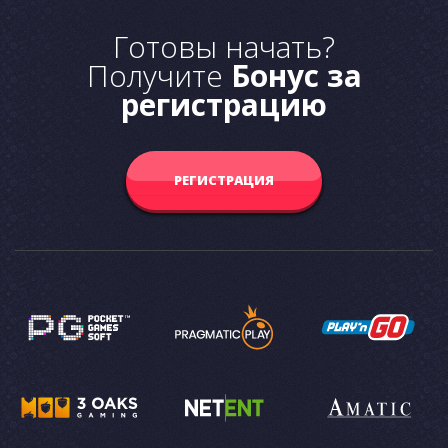
Готовы начать?
Получите
Бонус за
регистрацию
РЕГИСТРАЦИЯ