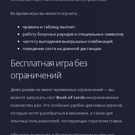
Во время игры вы можете изучить:
правила и таблицу выплат;
работу бонусных раундов и специальных символов;
частоту выпадения выигрышных комбинаций;
поведение слота на длинной дистанции.
Бесплатная игра без
ограничений
Демо-режим не имеет временных ограничений — вы
можете запускать слот
Book of Lords
неограниченное
количество раз. Это особенно удобно для новых игроков,
которые хотят разобраться в механике, а также для
опытных пользователей, тестирующих стратегии ставок.
Обратите внимание: в бесплатной версии выигрыши