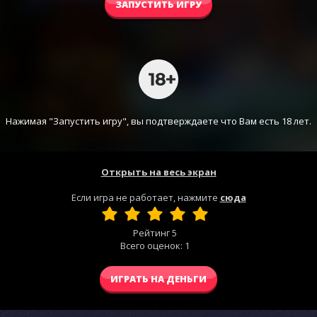
ЗАПУСТИТЬ ИГРУ
Нажимая "Запустить игру", вы подтверждаете что Вам есть 18 лет.
Открыть на весь экран
Если игра не работает, нажмите
сюда
Рейтинг
5
Всего оценок:
1
ИГРАТЬ НА ДЕНЬГИ