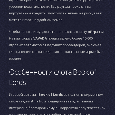
уровнем волатильности. Все раунды проходят на
виртуальные кредиты, поэтому вы ничем не рискуете и
можете играть в удобном темпе.
Чтобы начать игру, достаточно нажать кнопку
«Играть»
.
На платформе
VAVADA
представлено более 10 000
игровых автоматов от ведущих провайдеров, включая
классические слоты, видеослоты, настольные игры и live-
раздел.
Особенности слота Book of
Lords
Игровой автомат
Book of Lords
выполнен в фирменном
стиле студии
Amatic
и поддерживает адаптивный
интерфейс, благодаря чему он корректно запускается как
на компьютере, так и на мобильных устройствах.