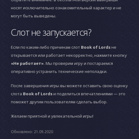
носят исключительно ознакомительный характер и не
могут быть выведены.
Слот не запускается?
Если по каким-либо причинам слот
Book of Lords
не
открывается или работает некорректно, нажмите кнопку
«Не работает»
. Мы проверим игру и постараемся
оперативно устранить технические неполадки.
После завершения игры вы можете оставить свою оценку
слота
Book of Lords
и поделиться впечатлениями — это
поможет другим пользователям сделать выбор.
Желаем приятной и увлекательной игры!
Обновлено:
21.09.2020