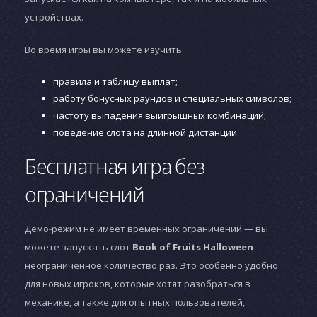
устройствах.
Во время игры вы можете изучить:
правила и таблицу выплат;
работу бонусных раундов и специальных символов;
частоту выпадения выигрышных комбинаций;
поведение слота на длинной дистанции.
Бесплатная игра без
ограничений
Демо-режим не имеет временных ограничений — вы
можете запускать слот
Book of Fruits Halloween
неограниченное количество раз. Это особенно удобно
для новых игроков, которые хотят разобраться в
механике, а также для опытных пользователей,