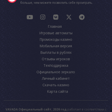
больше, чем можете позволить себе проиграть.
Главная
Игровые автоматы
Промокоды казино
Мобильная версия
Выплаты в рублях
Отзывы игроков
Техподдержка
Официальное зеркало
Личный кабинет
Скачать казино
Карта сайта
VAVADA Официальный сайт, 2026 год
работает в соответствии с